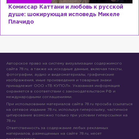
ь к русской
Специалист с напрасным ди
дь Микеле
почему мир разочаровался 
образовании?
Авторское право на систему визуализации содержимого
сайта 78.ru, а также на исходные данные, включая тексты,
фотографии, аудио и видеоматериалы, графические
изображения, иные произведения и товарные знаки
принадлежит ООО «ТВ КУПОЛ». Указанная информация
охраняется в соответствии с законодательством РФ и
международными соглашениями.
При использовании материалов сайта 78.ru просьба ссылаться
на сетевое издание 78.ru, используя гиперссылку, частичное
цитирование возможно только при условии гиперссылки на
78.ru
Ответственность за содержание любых рекламных
материалов, размещенных на сайте 78.ru, несет