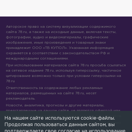
Авторское право на систему визуализации содержимого
сайта 78.ru, а также на исходные данные, включая тексты,
фотографии, аудио и видеоматериалы, графические
изображения, иные произведения и товарные знаки
принадлежит ООО «ТВ КУПОЛ». Указанная информация
охраняется в соответствии с законодательством РФ и
международными соглашениями.
При использовании материалов сайта 78.ru просьба ссылаться
на сетевое издание 78.ru, используя гиперссылку, частичное
цитирование возможно только при условии гиперссылки на
78.ru
Ответственность за содержание любых рекламных
материалов, размещенных на сайте 78.ru, несет
рекламодатель.
Новости, аналитика, прогнозы и другие материалы,
представленные на данном сайте, не являются офертой или
рекомендацией к покупке или продаже каких-либо активов.
На нашем сайте используются cookie-файлы.
Свидетельство о регистрации СМИ Эл № ФС77-71293 выдано
Продолжая пользоваться данным сайтом, вы
Роскомнадзором 17.10.2017
подтверждаете свое согласие на использование