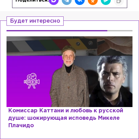
Поделиться:
Будет интересно
ь к русской
Специалист с напрасным ди
дь Микеле
почему мир разочаровался 
образовании?