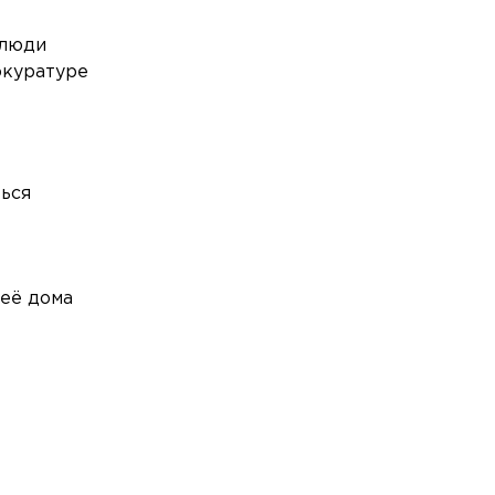
Общество
Сегодня, 16:07
 люди
Названы три типа приборов, которые
окуратуре
тратят энергию даже в выключенном
виде
Происшествия
Сегодня, 15:31
Водитель «Газели» потерял
ться
сознание после ДТП из трёх машин на
КАД
 её дома