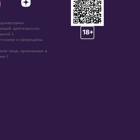
ждународных
аций, деятельность
ьной:
стскими и запрещены
кие лица, признанные в
ми: