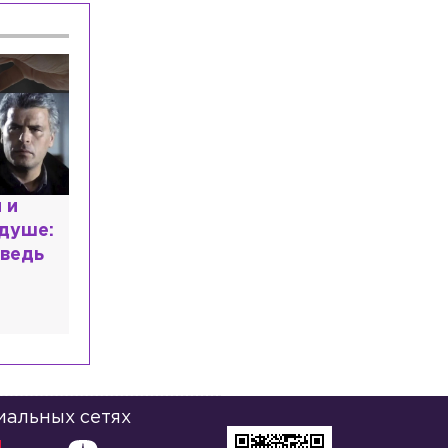
расным
 мир
высшем
иальных сетях