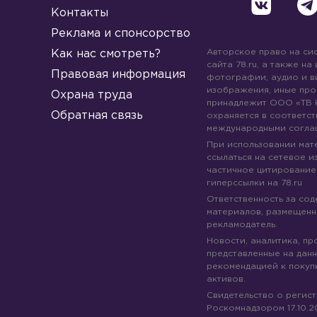
Контакты
Реклама и спонсорство
Авторское право на си
Как нас смотреть?
сайта 78.ru, а также на
Правовая информация
фотографии, аудио и в
изображения, иные про
Охрана труда
принадлежит ООО «ТВ 
Обратная связь
охраняется в соответст
международными согла
При использовании мате
ссылаться на сетевое из
частичное цитирование
гиперссылки на 78.ru
Ответственность за со
материалов, размещенны
рекламодатель.
Новости, аналитика, пр
представленные на данн
рекомендацией к покуп
активов.
Свидетельство о регис
Роскомнадзором 17.10.2