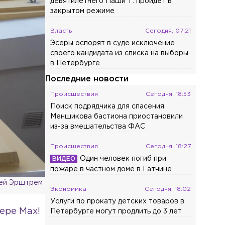
девятилетнего Паши Т. пройдёт в
закрытом режиме
Власть
Сегодня, 07:21
Эсеры оспорят в суде исключение
своего кандидата из списка на выборы
в Петербурге
Последние новости
Происшествия
Сегодня, 18:53
Поиск подрядчика для спасения
Меншикова бастиона приостановили
из-за вмешательства ФАС
Происшествия
Сегодня, 18:27
Один человек погиб при
пожаре в частном доме в Гатчине
ей Эрштрем
Экономика
Сегодня, 18:02
Услуги по прокату детских товаров в
ере Max!
Петербурге могут продлить до 3 лет