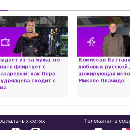
омиссар Каттани и
Специалист с нап
юбовь к русской душе:
дипломом: почему
шокирующая исповедь
разочаровался в 
Микеле Плачидо
образовании?
социальных сетях
Телеканал в соц