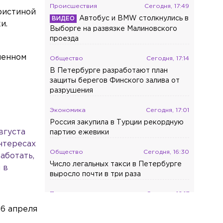
Происшествия
Сегодня, 17:49
ристиной
Автобус и BMW столкнулись в
и.
Выборге на развязке Малиновского
проезда
менном
Общество
Сегодня, 17:14
В Петербурге разработают план
защиты берегов Финского залива от
,
разрушения
Экономика
Сегодня, 17:01
Россия закупила в Турции рекордную
вгуста
партию ежевики
нтересах
Общество
Сегодня, 16:30
аботать,
Число легальных такси в Петербурге
 в
выросло почти в три раза
Происшествия
Сегодня, 16:17
Фура вылетела в лес после
16 апреля
ДТП на трассе в Ленобласти