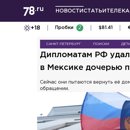
НОВОСТИ
СТАТЬИ
ТЕЛЕКА
+18
Пробки
2
$
81.41
САНКТ-ПЕТЕРБУРГ
ПОИСКИ
ДЕТ
Дипломатам РФ удал
в Мексике дочерью 
Сейчас они пытаются вернуть её дом
обращении.