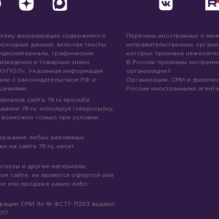
стему визуализации содержимого
Перечень иностранных и ме
 исходные данные, включая тексты,
неправительственных организ
идеоматериалы, графические
которых признана нежелател
изведения и товарные знаки
В России признаны экстреми
КУПОЛ». Указанная информация
организации
вии с законодательством РФ и
Организации, СМИ и физичес
шениями.
России иностранными агента
риалов сайта 78.ru просьба
дание 78.ru, используя гиперссылку,
 возможно только при условии
держание любых рекламных
х на сайте 78.ru, несет
огнозы и другие материалы,
ом сайте, не являются офертой или
ке или продаже каких-либо
трации СМИ Эл № ФС77-71293 выдано
017