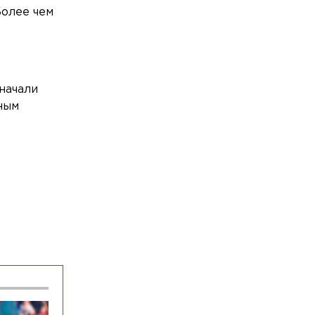
Более чем
Общество
Сегодня, 14:04
В жилом доме на улице Александра
Невского прорвало трубу с горячей
водой
начали
Общество
Сегодня, 13:58
ным
В Петербурге на выборы депутатов
Госдумы России выдвинулись 60
кандидатов
Общество
Сегодня, 13:25
Трёх предпринимателей из
Петербурга и Ленобласти
оштрафовали за продажу снюса
Общество
Сегодня, 13:02
В День окончания Ленинградской
битвы три моста получат специальную
подсветку
Спорт
Сегодня, 12:52