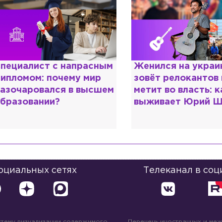
енился на украинке,
Косил от армии,
овёт релокантов в РФ и
продавал посты и
етит во власть: как
воровал гумпомощ
выживает Юрий Шевчук
о Зеленском расс
«предатели»
социальных сетях
Телеканал в соц
стему визуализации содержимого
Перечень иностранных и ме