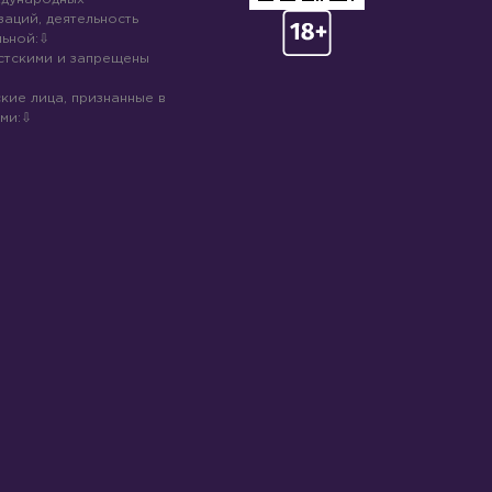
аций, деятельность
ьной:
стскими и запрещены
кие лица, признанные в
ми: