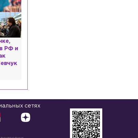
С федерации скейтбординга и роллер
спорта России сняли все санкции
Общество
Сегодня, 12:35
Девочка с «маской Бэтмена»
завершила лечение в Петербурге, она
улетит в США 13 августа
ь: что
Общество
Сегодня, 12:16
казали
В Финском заливе с севшей на мель
частной яхты эвакуировали человека
иальных сетях
ждународных