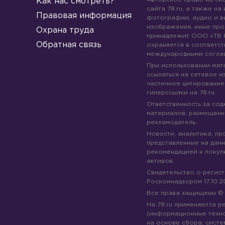
Как нас смотреть?
сайта 78.ru, а также на
Правовая информация
фотографии, аудио и в
изображения, иные про
Охрана труда
принадлежит ООО «ТВ 
Обратная связь
охраняется в соответст
международными согла
При использовании мате
ссылаться на сетевое из
частичное цитирование
гиперссылки на 78.ru
Ответственность за со
материалов, размещенны
рекламодатель.
Новости, аналитика, пр
представленные на данн
рекомендацией к покуп
активов.
Свидетельство о регис
Роскомнадзором 17.10.2
Все права защищены 
На 78.ru применяются 
(информационные техн
на основе сбора, систе