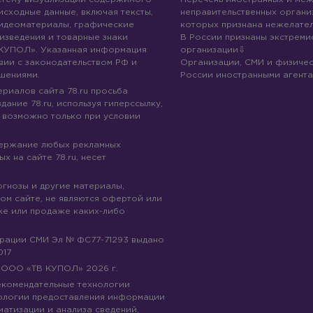
 исходные данные, включая тексты,
неправительственных организ
идеоматериалы, графические
которых признана нежелател
изведения и товарные знаки
В России признаны экстреми
КУПОЛ». Указанная информация
организации
вии с законодательством РФ и
Организации, СМИ и физичес
шениями.
России иностранными агента
риалов сайта 78.ru просьба
дание 78.ru, используя гиперссылку,
 возможно только при условии
держание любых рекламных
х на сайте 78.ru, несет
огнозы и другие материалы,
ом сайте, не являются офертой или
ке или продаже каких-либо
трации СМИ Эл № ФС77-71293 выдано
017
© ООО «ТВ КУПОЛ»
2026
г.
рекомендательные технологии
ологии предоставления информации
матизации и анализа сведений,