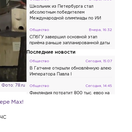
Школьник из Петербурга стал
абсолютным победителем
Международной олимпиады по ИИ
Общество
Вчера, 16:32
СПбГУ завершил основной этап
приёма раньше запланированной даты
Последние новости
Общество
Сегодня, 15:07
В Гатчине открыли обновлённую алею
Императора Павла I
Фото: 78.ru
Общество
Сегодня, 14:45
Финляндия потратит 800 тыс. евро на
новый экзамен для мигрантов
ере Max!
Происшествия
Сегодня, 14:34
МЧС
В Ленобласти в лобовом столкновении
легковушек пострадали четыре
человека