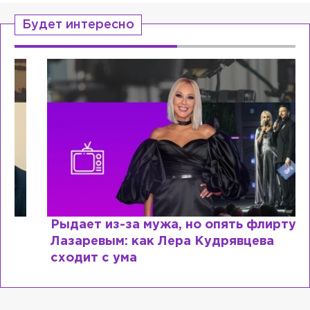
Будет интересно
Рыдает из-за мужа, но опять флиртует с
Лазаревым: как Лера Кудрявцева
сходит с ума