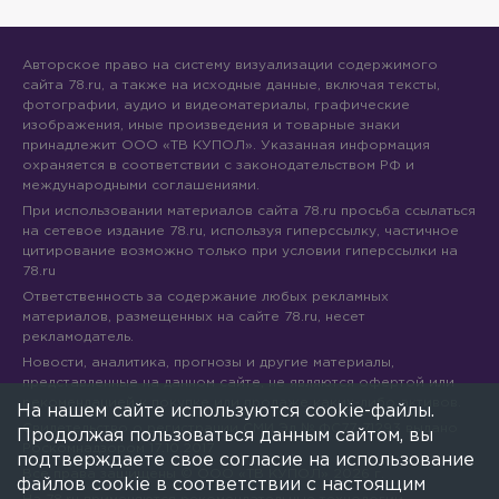
Авторское право на систему визуализации содержимого
сайта 78.ru, а также на исходные данные, включая тексты,
фотографии, аудио и видеоматериалы, графические
изображения, иные произведения и товарные знаки
принадлежит ООО «ТВ КУПОЛ». Указанная информация
охраняется в соответствии с законодательством РФ и
международными соглашениями.
При использовании материалов сайта 78.ru просьба ссылаться
на сетевое издание 78.ru, используя гиперссылку, частичное
цитирование возможно только при условии гиперссылки на
78.ru
Ответственность за содержание любых рекламных
материалов, размещенных на сайте 78.ru, несет
рекламодатель.
Новости, аналитика, прогнозы и другие материалы,
представленные на данном сайте, не являются офертой или
рекомендацией к покупке или продаже каких-либо активов.
На нашем сайте используются cookie-файлы.
Свидетельство о регистрации СМИ Эл № ФС77-71293 выдано
Продолжая пользоваться данным сайтом, вы
Роскомнадзором 17.10.2017
подтверждаете свое согласие на использование
Все права защищены © ООО «ТВ КУПОЛ»
2026
г.
файлов cookie в соответствии с настоящим