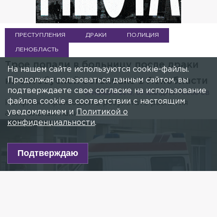
ПРЕСТУПЛЕНИЯ
ДРАКИ
ПОЛИЦИЯ
ЛЕНОБЛАСТЬ
Трое попали в больницу после драки
На нашем сайте используются cookie-файлы.
Продолжая пользоваться данным сайтом, вы
на автобусной остановке в Ленобласти
подтверждаете свое согласие на использование
21 НОЯБРЯ 2019, 07:18
АНДРЕЙ МАКАРОВ
файлов cookie в соответствии с настоящим
Конфликт произошёл в результате распития
уведомлением и
Политикой о
алкогольных напитков.
конфиденциальности
.
Подтверждаю