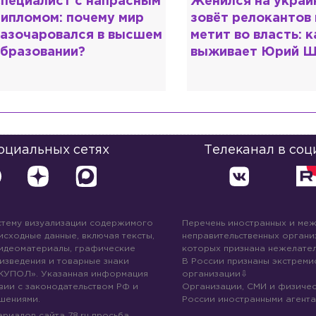
енился на украинке,
Косил от армии,
овёт релокантов в РФ и
продавал посты и
етит во власть: как
воровал гумпомощ
ыживает Юрий Шевчук
о Зеленском расс
«предатели»
социальных сетях
Телеканал в соц
стему визуализации содержимого
Перечень иностранных и ме
 исходные данные, включая тексты,
неправительственных организ
идеоматериалы, графические
которых признана нежелател
изведения и товарные знаки
В России признаны экстреми
КУПОЛ». Указанная информация
организации
вии с законодательством РФ и
Организации, СМИ и физичес
шениями.
России иностранными агента
риалов сайта 78.ru просьба