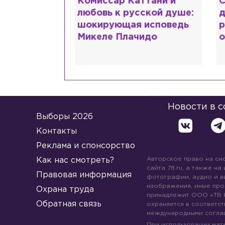
ттани и
Специалист с напрасным
Ж
ской душе:
дипломом: почему мир
з
 исповедь
разочаровался в высшем
м
идо
образовании?
в
Новости в 
Выборы 2026
Контакты
Реклама и спонсорство
Авторское право на си
Как нас смотреть?
сайта 78.ru, а также на
Правовая информация
фотографии, аудио и в
изображения, иные про
Охрана труда
принадлежит ООО «ТВ 
Обратная связь
охраняется в соответст
международными согла
При использовании мате