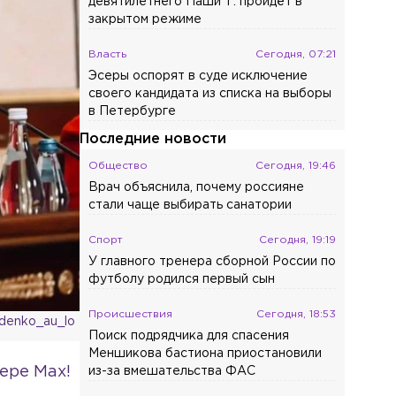
девятилетнего Паши Т. пройдёт в
закрытом режиме
Власть
Сегодня, 07:21
Эсеры оспорят в суде исключение
своего кандидата из списка на выборы
в Петербурге
Последние новости
Общество
Сегодня, 19:46
Врач объяснила, почему россияне
стали чаще выбирать санатории
Спорт
Сегодня, 19:19
У главного тренера сборной России по
футболу родился первый сын
Происшествия
Сегодня, 18:53
zdenko_au_lo
Поиск подрядчика для спасения
Меншикова бастиона приостановили
ере Max!
из-за вмешательства ФАС