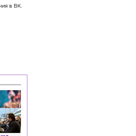
ния в ВК.
Общество
Сегодня, 16:30
Число легальных такси в Петербурге
выросло почти в три раза
Происшествия
Сегодня, 16:17
Фура вылетела в лес после
ДТП на трассе в Ленобласти