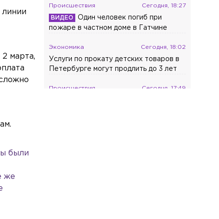
Происшествия
Сегодня, 18:27
 линии
Один человек погиб при
пожаре в частном доме в Гатчине
Экономика
Сегодня, 18:02
 2 марта,
Услуги по прокату детских товаров в
рплата
Петербурге могут продлить до 3 лет
 сложно
Происшествия
Сегодня, 17:49
Автобус и BMW столкнулись в
Выборге на развязке Малиновского
проезда
ам.
Общество
Сегодня, 17:14
В Петербурге разработают план
ны были
защиты берегов Финского залива от
разрушения
е же
е
Экономика
Сегодня, 17:01
Россия закупила в Турции рекордную
партию ежевики