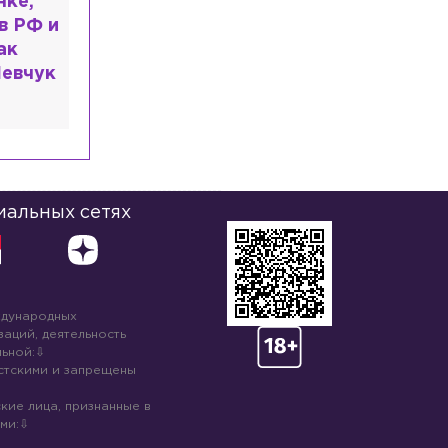
ь: что
казали
иальных сетях
ждународных
аций, деятельность
ьной:
стскими и запрещены
кие лица, признанные в
ми: