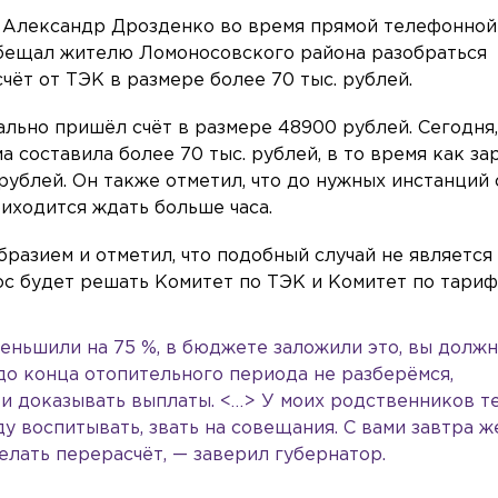
 Александр Дрозденко во время прямой телефонной
бещал жителю Ломоносовского района разобраться
чёт от ТЭК в размере более 70 тыс. рублей.
ально пришёл счёт в размере 48900 рублей. Сегодня,
а составила более 70 тыс. рублей, в то время как за
рублей. Он также отметил, что до нужных инстанций
риходится ждать больше часа.
разием и отметил, что подобный случай не является
ос будет решать Комитет по ТЭК и Комитет по тариф
меньшили на 75 %, в бюджете заложили это, вы долж
до конца отопительного периода не разберёмся,
м и доказывать выплаты. <…> У моих родственников т
ду воспитывать, звать на совещания. С вами завтра ж
елать перерасчёт, — заверил губернатор.