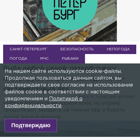
САНКТ-ПЕТЕРБУРГ
БЕЗОПАСНОСТЬ
НЕПОГОДА
ПОГОДА
МЧС
РЫБАКИ
Рыба любой ценой: петербуржцы
На нашем сайте используются cookie-файлы.
Продолжая пользоваться данным сайтом, вы
игнорируют запрет и выходят на 10-
подтверждаете свое согласие на использование
сантиметровый лёд
файлов cookie в соответствии с настоящим
5 ЯНВАРЯ, 11:49
ЮЛИЯ ШПОМЕР
уведомлением и
Политикой о
Рыбаки жалуются на плохой клёв, но упрямо
конфиденциальности
.
продолжают заходить на тонкий лёд и бурить
лунки, рискуя жизнью.
Подтверждаю