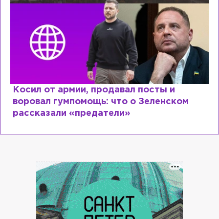
Косил от армии, продавал посты и
воровал гумпомощь: что о Зеленском
рассказали «предатели»