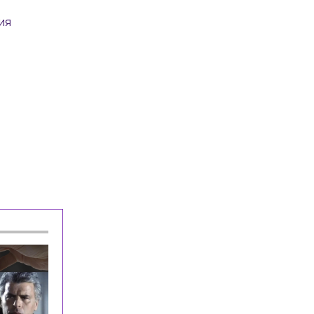
на КАД
т
ия
Общество
Сегодня, 08:12
Рождение детей и сама жизнь стали
главными подарками для жителей
Петербурга
Экономика
Сегодня, 08:12
За месяц в Петербурге продали почти
полсотни новых автомобилей Volga
Культура
Сегодня, 07:58
Первый в России джазовый вуз может
появиться в Петербурге или Москве