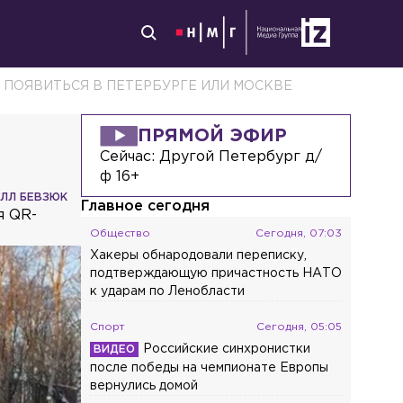
 ПОЯВИТЬСЯ В ПЕТЕРБУРГЕ ИЛИ МОСКВЕ
ПРЯМОЙ ЭФИР
Сейчас:
Другой Петербург д/
ф 16+
ЛЛ БЕВЗЮК
Главное сегодня
я QR-
Общество
Сегодня, 07:03
Хакеры обнародовали переписку,
подтверждающую причастность НАТО
к ударам по Ленобласти
Спорт
Сегодня, 05:05
Российские синхронистки
после победы на чемпионате Европы
вернулись домой