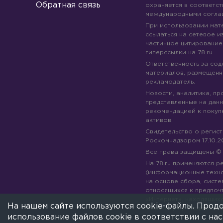
Обратная связь
охраняется в соответст
международными согла
При использовании мате
ссылаться на сетевое из
частичное цитирование
гиперссылки на 78.ru
Ответственность за со
материалов, размещенны
рекламодатель.
Новости, аналитика, пр
представленные на данн
рекомендацией к покуп
активов.
Свидетельство о регис
Роскомнадзором 17.10.2
Все права защищены 
На 78.ru применяются 
(информационные техн
на основе сбора, систе
относящихся к предпоч
«Интернет», находящих
На нашем сайте используются cookie-файлы. Продо
Федерации).
Подробне
использование файлов cookie в соответствии с н