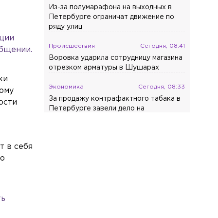
Из-за полумарафона на выходных в
Петербурге ограничат движение по
ряду улиц
ации
Происшествия
Сегодня, 08:41
общении.
Воровка ударила сотрудницу магазина
отрезком арматуры в Шушарах
ки
Экономика
Сегодня, 08:33
ному
За продажу контрафактного табака в
ости
Петербурге завели дело на
владельцев сети «круглосуток»
Спорт
Сегодня, 08:24
т в себя
Главный тренер «Зенита»
го
прокомментировал бойкот Соболева и
дал ему совет
Происшествия
Сегодня, 08:20
ть
Полиция проводит проверку после
смертельного ДТП с тремя машинами