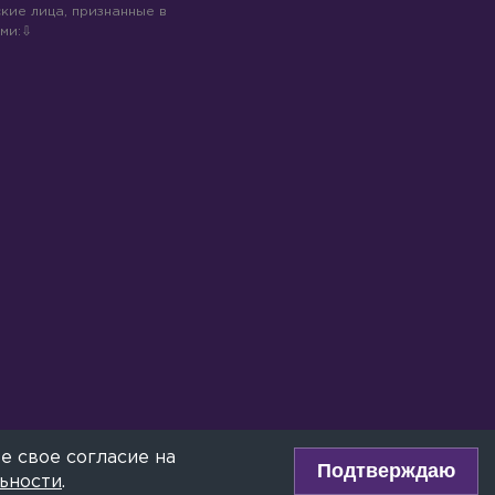
кие лица, признанные в
ми:
е свое согласие на
Подтверждаю
ьности
.