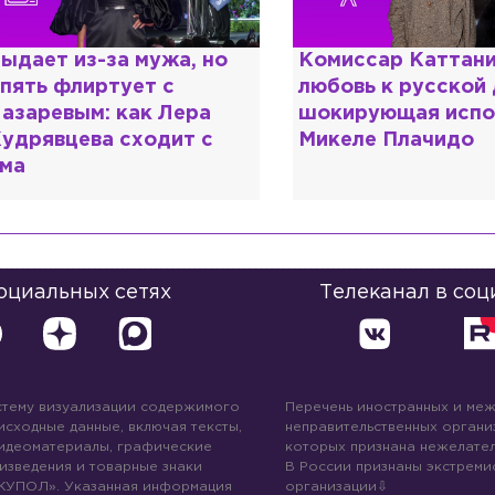
омиссар Каттани и
Специалист с нап
юбовь к русской душе:
дипломом: почему
окирующая исповедь
разочаровался в 
икеле Плачидо
образовании?
социальных сетях
Телеканал в соц
стему визуализации содержимого
Перечень иностранных и ме
 исходные данные, включая тексты,
неправительственных организ
идеоматериалы, графические
которых признана нежелател
изведения и товарные знаки
В России признаны экстреми
КУПОЛ». Указанная информация
организации