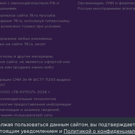
вии с законодательством РФ и
Организации, СМИ и физичес
шениями.
России иностранными агента
риалов сайта 78.ru просьба
дание 78.ru, используя гиперссылку,
 возможно только при условии
держание любых рекламных
х на сайте 78.ru, несет
огнозы и другие материалы,
ом сайте, не являются офертой или
ке или продаже каких-либо
трации СМИ Эл № ФС77-71293 выдано
017
© ООО «ТВ КУПОЛ»
2026
г.
рекомендательные технологии
ологии предоставления информации
матизации и анализа сведений,
тениям пользователей сети
ся на территории Российской
лжая пользоваться данным сайтом, вы подтверждает
е
астоящим уведомлением и
Политикой о конфиденциал