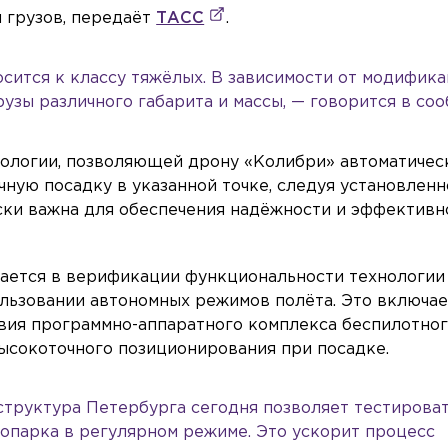
 грузов, передаёт
ТАСС
.
сится к классу тяжёлых. В зависимости от модифик
узы различного габарита и массы, — говорится в со
ологии, позволяющей дрону «Колибри» автоматичес
чную посадку в указанной точке, следуя установлен
ски важна для обеспечения надёжности и эффективн
чается в верификации функциональности технологии
ользовании автономных режимов полёта. Это включае
вия программно-аппаратного комплекса беспилотно
высокоточного позиционирования при посадке.
труктура Петербурга сегодня позволяет тестирова
опарка в регулярном режиме. Это ускорит процесс