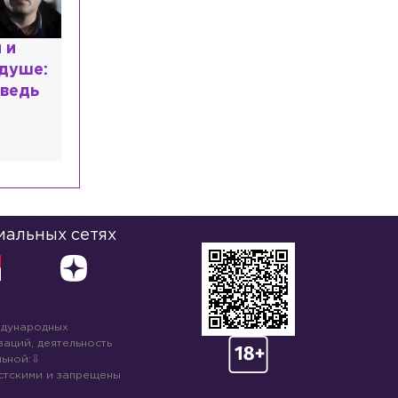
расным
 мир
высшем
иальных сетях
ждународных
аций, деятельность
ьной:
стскими и запрещены