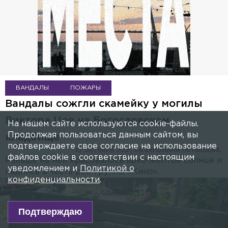
ВАНДАЛЫ
ПОЖАРЫ
Вандалы сожгли скамейку у могилы
Виктора Цоя на Богословском
На нашем сайте используются cookie-файлы.
Продолжая пользоваться данным сайтом, вы
кладбище
подтверждаете свое согласие на использование
10 ОКТЯБРЯ 2021, 08:46
ПОЛИНА ПЯТЫШЕВА
файлов cookie в соответствии с настоящим
Раньше на ней красовалось ярко-жёлтое солнце и
уведомлением и
Политикой о
надпись в честь рок-группы «Кино».
конфиденциальности
.
Подтверждаю