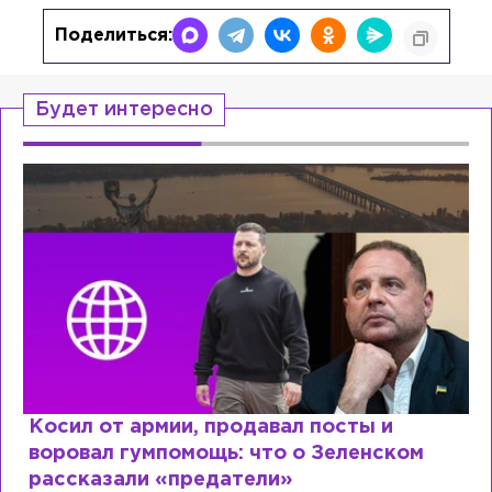
Поделиться:
Будет интересно
ты и
Рыдает из-за мужа, но опять ф
енском
Лазаревым: как Лера Кудрявце
сходит с ума