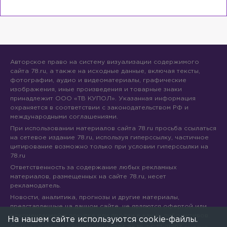
Авторское право на систему визуализации содержимого
сайта 78.ru, а также на исходные данные, включая тексты,
фотографии, аудио и видеоматериалы, графические
изображения, иные произведения и товарные знаки
принадлежит ООО «ТВ КУПОЛ». Указанная информация
охраняется в соответствии с законодательством РФ и
международными соглашениями.
При использовании материалов сайта 78.ru просьба ссылаться
на сетевое издание 78.ru, используя гиперссылку, частичное
цитирование возможно только при условии гиперссылки на
78.ru
Ответственность за содержание любых рекламных
материалов, размещенных на сайте 78.ru, несет
рекламодатель.
Новости, аналитика, прогнозы и другие материалы,
представленные на данном сайте, не являются офертой или
рекомендацией к покупке или продаже каких-либо активов.
На нашем сайте используются cookie-файлы.