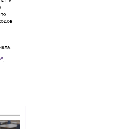
ают в
компенсации от УК после потопа в
ч
квартире в Петербурге
 по
ходов.
Общество
Сегодня, 08:53
Петербурженку отправили в СИЗО по
обвинению в хищении почти 1,5 млн
рублей у дочери
.
нала.
Общество
Сегодня, 08:44
Из-за полумарафона на выходных в
.
Петербурге ограничат движение по
ряду улиц
Происшествия
Сегодня, 08:41
Воровка ударила сотрудницу магазина
отрезком арматуры в Шушарах
Экономика
Сегодня, 08:33
За продажу контрафактного табака в
Петербурге завели дело на
владельцев сети «круглосуток»