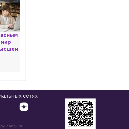
Спорт
Сегодня, 08:24
Главный тренер «Зенита»
прокомментировал бойкот Соболева и
дал ему совет
расным
Происшествия
Сегодня, 08:20
 мир
Полиция проводит проверку после
высшем
смертельного ДТП с тремя машинами
на КАД
Общество
Сегодня, 08:12
Рождение детей и сама жизнь стали
главными подарками для жителей
Петербурга
иальных сетях
ждународных