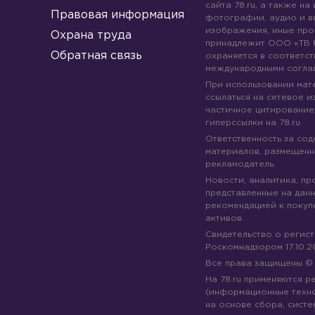
сайта 78.ru, а также на
Правовая информация
фотографии, аудио и в
изображения, иные про
Охрана труда
принадлежит ООО «ТВ 
Обратная связь
охраняется в соответст
международными согла
При использовании мате
ссылаться на сетевое из
частичное цитирование
гиперссылки на 78.ru
Ответственность за со
материалов, размещенны
рекламодатель.
Новости, аналитика, пр
представленные на данн
рекомендацией к покуп
активов.
Свидетельство о регис
Роскомнадзором 17.10.2
Все права защищены 
На 78.ru применяются 
(информационные техн
на основе сбора, систе