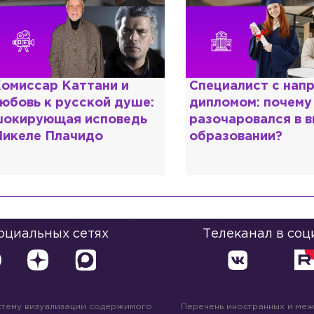
омиссар Каттани и
Специалист с нап
юбовь к русской душе:
дипломом: почему
окирующая исповедь
разочаровался в 
икеле Плачидо
образовании?
социальных сетях
Телеканал в соц
стему визуализации содержимого
Перечень иностранных и ме