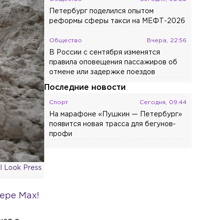
Петербург поделился опытом
реформы сферы такси на МЕФТ-2026
Общество
Вчера, 22:56
В России с сентября изменятся
правила оповещения пассажиров об
отмене или задержке поездов
Последние новости
Спорт
Сегодня, 09:44
На марафоне «Пушкин — Петербург»
появится новая трасса для бегунов-
профи
Происшествия
Сегодня, 09:26
«Хотелось бы правосудия»:
 Look Press
облитую кислотой петербурженку
выписали из больницы
ере Max!
Общество
Сегодня, 08:58
«Должны мне 5 млн»: Волочкова ждёт