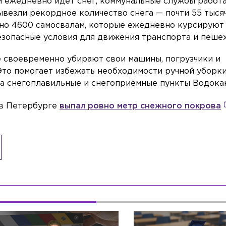
и ежедневно идёт снег, коммунальные службы работ
ывезли рекордное количество снега — почти 55 тыся
тно 4600 самосвалам, которые ежедневно курсируют
езопасные условия для движения транспорта и пеше
 своевременно убирают свои машины, погрузчики и
то помогает избежать необходимости ручной уборки
на снегоплавильные и снегоприёмные пункты Водока
ы в Петербурге
выпал ровно метр снежного покрова