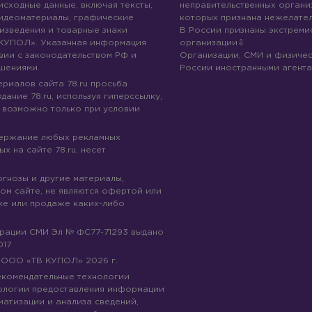
 исходные данные, включая тексты,
неправительственных организ
идеоматериалы, графические
которых признана нежелател
изведения и товарные знаки
В России признаны экстреми
КУПОЛ». Указанная информация
организации
вии с законодательством РФ и
Организации, СМИ и физичес
шениями.
России иностранными агента
риалов сайта 78.ru просьба
дание 78.ru, используя гиперссылку,
 возможно только при условии
держание любых рекламных
х на сайте 78.ru, несет
огнозы и другие материалы,
ом сайте, не являются офертой или
ке или продаже каких-либо
трации СМИ Эл № ФС77-71293 выдано
017
© ООО «ТВ КУПОЛ»
2026
г.
рекомендательные технологии
ологии предоставления информации
матизации и анализа сведений,