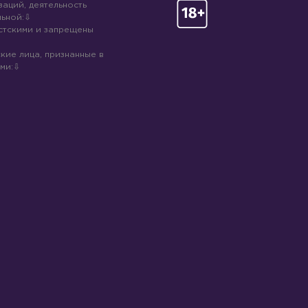
аций, деятельность
ьной:
стскими и запрещены
кие лица, признанные в
ми: