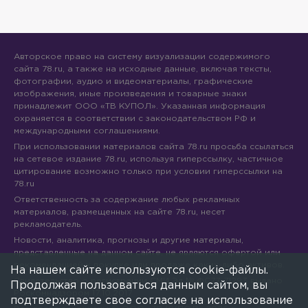
Авторское право на систему визуализации содержимого
сайта 78.ru, а также на исходные данные, включая тексты,
фотографии, аудио и видеоматериалы, графические
изображения, иные произведения и товарные знаки
принадлежит ООО «ТВ КУПОЛ». Указанная информация
охраняется в соответствии с законодательством РФ и
международными соглашениями.
При использовании материалов сайта 78.ru просьба ссылаться
на сетевое издание 78.ru, используя гиперссылку, частичное
цитирование возможно только при условии гиперссылки на
78.ru
Ответственность за содержание любых рекламных
материалов, размещенных на сайте 78.ru, несет
рекламодатель.
Новости, аналитика, прогнозы и другие материалы,
представленные на данном сайте, не являются офертой или
рекомендацией к покупке или продаже каких-либо активов.
На нашем сайте используются cookie-файлы.
Свидетельство о регистрации СМИ Эл № ФС77-71293 выдано
Продолжая пользоваться данным сайтом, вы
Роскомнадзором 17.10.2017
подтверждаете свое согласие на использование