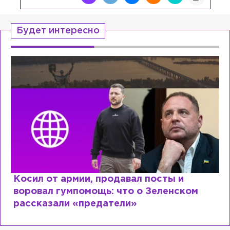
Будет интересно
Косил от армии, продавал посты и
воровал гумпомощь: что о Зеленском
рассказали «предатели»