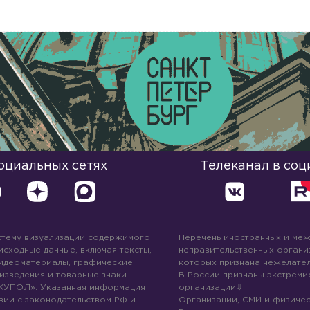
социальных сетях
Телеканал в соц
стему визуализации содержимого
Перечень иностранных и ме
 исходные данные, включая тексты,
неправительственных организ
идеоматериалы, графические
которых признана нежелател
изведения и товарные знаки
В России признаны экстреми
КУПОЛ». Указанная информация
организации
вии с законодательством РФ и
Организации, СМИ и физичес