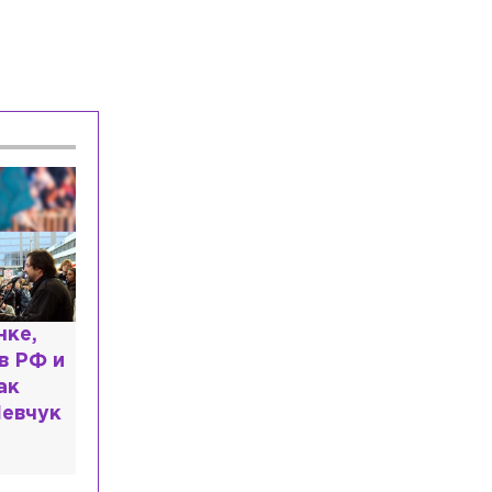
в Москве возбудили уголовное дело
Спорт
Сегодня, 17:15
Нападающий Джозеф Бландизи
покидает СКА
Общество
Сегодня, 17:10
Четверть всех жалоб петербуржцев
касается качества продуктов
ь: что
казали