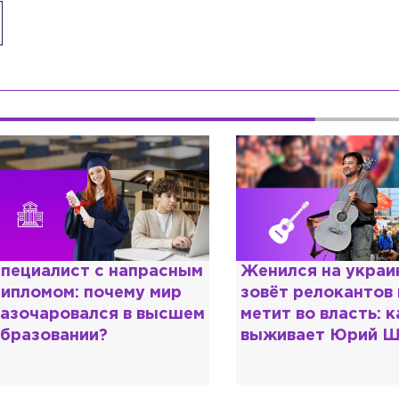
енился на украинке,
Косил от армии,
овёт релокантов в РФ и
продавал посты и
етит во власть: как
воровал гумпомощ
ыживает Юрий Шевчук
о Зеленском расс
«предатели»