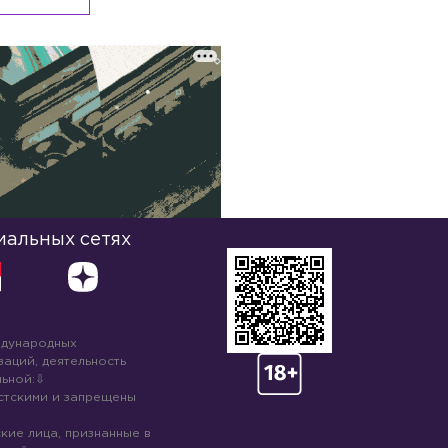
иальных сетях
ждународных
аций, деятельность
ьной:
стскими и запрещены
кие лица, признанные в