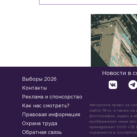
Новости в 
Выборы 2026
Контакты
Реклама и спонсорство
Авторское право на си
Как нас смотреть?
сайта 78.ru, а также на
Правовая информация
фотографии, аудио и в
изображения, иные про
Охрана труда
принадлежит ООО «ТВ 
Обратная связь
охраняется в соответст