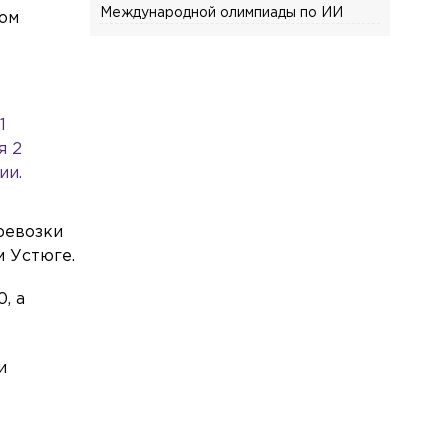
Международной олимпиады по ИИ
том
Общество
Сегодня, 18:30
В пруду Полюстровского парка утонул
36-летний мужчина
1
Общество
Сегодня, 18:17
я 2
Врач рассказал, как определить
ии.
проблемы со здоровьем по запаху пота
Спорт
Сегодня, 18:01
ревозки
Фигуристки Валиева и Игнатова
м Устюге.
получили нейтральный статус ISU
, а
Общество
Сегодня, 17:48
Петербурженке выставили штраф в
размере 40 млн рублей после
и
неоплаченной парковки
Общество
Сегодня, 17:33
В отношении журналистки Гордеевой*