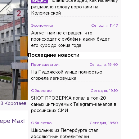
Появилось видео, как мальчику
раздавило голову воротами на
Коломенской
Экономика
Сегодня, 11:47
Август нам не страшен: что
происходит с рублём и каким будет
его курс до конца года
Последние новости
Происшествия
Сегодня, 19:40
На Пудожской улице полностью
сгорела легковушка
Общество
Сегодня, 19:10
SHOT ПРОВЕРКА попал в топ-20
й Коротаев
самых цитируемых Telegram-каналов в
российских СМИ
ере Max!
Общество
Сегодня, 18:50
Школьник из Петербурга стал
абсолютным победителем