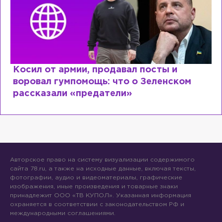
Рыдает из-за мужа, но опять флиртует 
Лазаревым: как Лера Кудрявцева
сходит с ума
Авторское право на систему визуализации содержимого
сайта 78.ru, а также на исходные данные, включая тексты,
фотографии, аудио и видеоматериалы, графические
изображения, иные произведения и товарные знаки
принадлежит ООО «ТВ КУПОЛ». Указанная информация
охраняется в соответствии с законодательством РФ и
международными соглашениями.