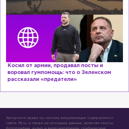
посты и
Рыдает из-за мужа, но опят
 Зеленском
Лазаревым: как Лера Кудря
сходит с ума
Авторское право на систему визуализации содержимого
сайта 78.ru, а также на исходные данные, включая тексты,
фотографии, аудио и видеоматериалы, графические