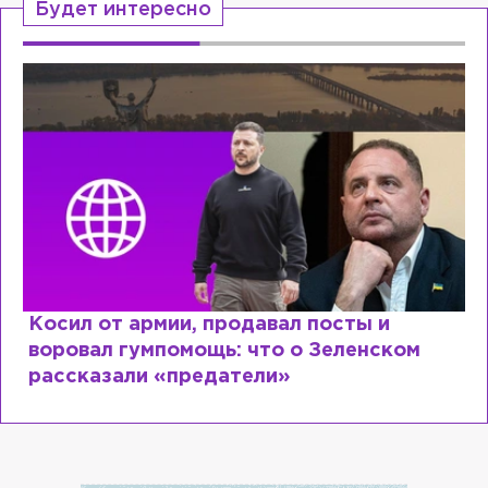
Будет интересно
Косил от армии, продавал посты и
воровал гумпомощь: что о Зеленском
рассказали «предатели»