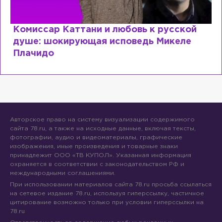
Комиссар Каттани и любовь к русской
душе: шокирующая исповедь Микеле
Плачидо
Авторское право на систему визуализации содержимого
сайта 78.ru, а также на исходные данные, включая тексты,
фотографии, аудио и видеоматериалы, графические
изображения, иные произведения и товарные знаки
принадлежит ООО «ТВ КУПОЛ». Указанная информация
охраняется в соответствии с законодательством РФ и
международными соглашениями.
При использовании материалов сайта 78.ru просьба ссылаться
на сетевое издание 78.ru, используя гиперссылку, частичное
цитирование возможно только при условии гиперссылки на
78.ru