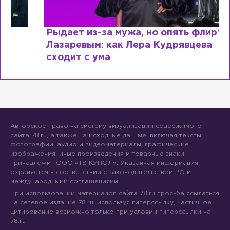
Рыдает из-за мужа, но опять флиртует с
Лазаревым: как Лера Кудрявцева
сходит с ума
Авторское право на систему визуализации содержимого
сайта 78.ru, а также на исходные данные, включая тексты,
фотографии, аудио и видеоматериалы, графические
изображения, иные произведения и товарные знаки
принадлежит ООО «ТВ КУПОЛ». Указанная информация
охраняется в соответствии с законодательством РФ и
международными соглашениями.
При использовании материалов сайта 78.ru просьба ссылаться
на сетевое издание 78.ru, используя гиперссылку, частичное
цитирование возможно только при условии гиперссылки на
78.ru