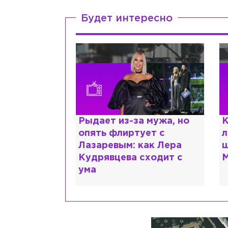
Будет интересно
ии,
Рыдает из-за мужа, но
К
сты и
опять флиртует с
л
помощь: что
Лазаревым: как Лера
ш
 рассказали
Кудрявцева сходит с
М
ума