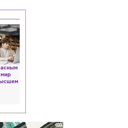
Экономика
Сегодня, 18:02
Услуги по прокату детских товаров в
Петербурге могут продлить до 3 лет
Происшествия
Сегодня, 17:49
Автобус и BMW столкнулись в
Выборге на развязке Малиновского
проезда
расным
 мир
высшем