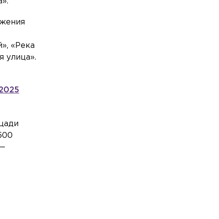
».
Общество
Сегодня, 20:52
яжения
Более 8,5 тонны опасного мяса сняли с
ю
прилавков в Петербурге и Ленобласти
», «Река
я улица».
Общество
Сегодня, 19:46
Врач объяснила, почему россияне
стали чаще выбирать санатории
 2025
Спорт
Сегодня, 19:19
У главного тренера сборной России по
футболу родился первый сын
ощади
500
Происшествия
Сегодня, 18:53
 —
Поиск подрядчика для спасения
Меншикова бастиона приостановили
из-за вмешательства ФАС
Происшествия
Сегодня, 18:27
Один человек погиб при
пожаре в частном доме в Гатчине