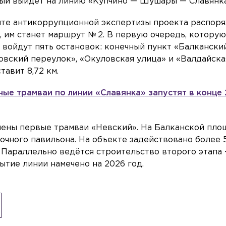
рый выйдет на линию «Купчино — Шушары — Славянка
айте антикоррупционной экспертизы проекта распор
, им станет маршрут № 2. В первую очередь, котору
, войдут пять остановок: конечный пункт «Балканский
овский переулок», «Окуловская улица» и «Валдайска
авит 8,72 км.
ные трамваи по линии «Славянка» запустят в конце
чены первые трамваи «Невский». На Балканской пл
очного павильона. На объекте задействовано более 
. Параллельно ведётся строительство второго этапа
ытие линии намечено на 2026 год.