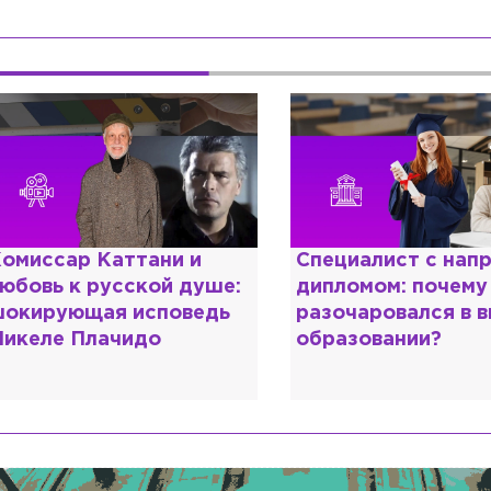
омиссар Каттани и
Специалист с нап
юбовь к русской душе:
дипломом: почему
окирующая исповедь
разочаровался в 
икеле Плачидо
образовании?