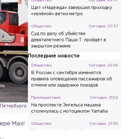
Общество
Сегодня, 08:37
Щит «Надежда» завершил проходку
«зелёной» ветки метро
Общество
Сегодня, 07:37
Суд по делу об убийстве
девятилетнего Паши Т. пройдёт в
закрытом режиме
Последние новости
Общество
Сегодня, 22:56
В России с сентября изменятся
правила оповещения пассажиров об
отмене или задержке поездов
Происшествия
Сегодня, 21:52
На проспекте Энгельса машина
-Петербурга
столкнулась с мотоциклом Yamaha
ере Max!
Общество
Сегодня, 21:30
Ушла из жизни Фаина Наумовна
Саевич