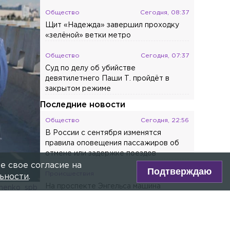
Общество
Сегодня, 08:37
Щит «Надежда» завершил проходку
«зелёной» ветки метро
Общество
Сегодня, 07:37
Суд по делу об убийстве
девятилетнего Паши Т. пройдёт в
закрытом режиме
Последние новости
Общество
Сегодня, 22:56
В России с сентября изменятся
правила оповещения пассажиров об
отмене или задержке поездов
е свое согласие на
Подтверждаю
Происшествия
Сегодня, 21:52
ьности
.
На проспекте Энгельса машина
chenko_spb
столкнулась с мотоциклом Yamaha
ре Max!
Общество
Сегодня, 21:30
Ушла из жизни Фаина Наумовна