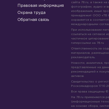
сайта 78.ru, а также на
Правовая информация
фотографии, аудио и в
изображения, иные про
Охрана труда
принадлежит ООО «ТВ 
Обратная связь
охраняется в соответст
международными согла
При использовании мате
ссылаться на сетевое из
частичное цитирование
гиперссылки на 78.ru
Ответственность за со
материалов, размещенны
рекламодатель.
Новости, аналитика, пр
представленные на данн
рекомендацией к покуп
активов.
Свидетельство о регис
Роскомнадзором 17.10.2
Все права защищены 
На 78.ru применяются 
(информационные техн
на основе сбора, систе