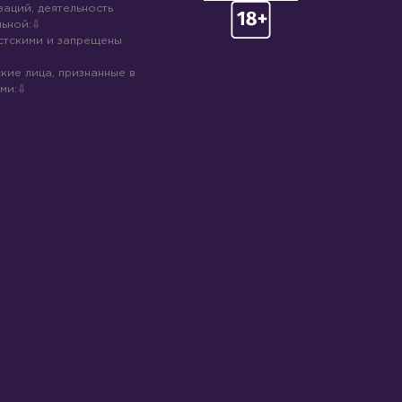
аций, деятельность
ьной:
стскими и запрещены
кие лица, признанные в
ми: