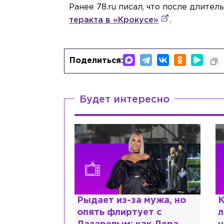
Ранее 78.ru писал, что после длите
теракта в «Крокусе»
.
Поделиться:
Будет интересно
ии,
Рыдает из-за мужа, но
К
сты и
опять флиртует с
л