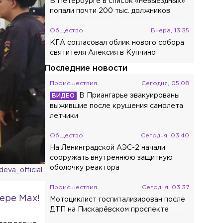
В Петербурге в список «невыездных»
попали почти 200 тыс. должников
Общество
Вчера, 13:35
КГА согласовал облик нового собора
святителя Алексия в Купчино
Последние новости
Происшествия
Сегодня, 05:08
В Приангарье эвакуированы
выжившие после крушения самолета
летчики
Общество
Сегодня, 03:40
На Ленинградской АЭС-2 начали
сооружать внутреннюю защитную
оболочку реактора
eva_official
Происшествия
Сегодня, 03:37
ере Max!
Мотоциклист госпитализирован после
ДТП на Пискарёвском проспекте