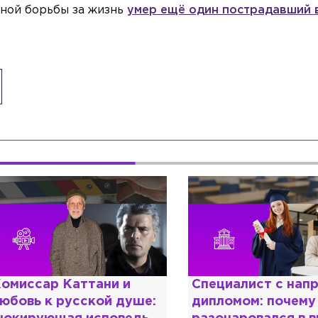
льной борьбы за жизнь
умер ещё один пострадавший 
омиссар Каттани и
Специалист с нап
юбовь к русской душе:
дипломом: почему