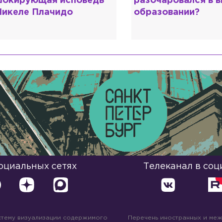
окирующая исповедь
разочаровался в 
икеле Плачидо
образовании?
социальных сетях
Телеканал в соц
стему визуализации содержимого
Перечень иностранных и ме