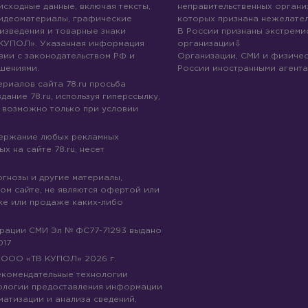
 исходные данные, включая тексты,
неправительственных организ
идеоматериалы, графические
которых признана нежелател
изведения и товарные знаки
В России признаны экстреми
КУПОЛ». Указанная информация
организации
вии с законодательством РФ и
Организации, СМИ и физичес
шениями.
России иностранными агента
риалов сайта 78.ru просьба
дание 78.ru, используя гиперссылку,
 возможно только при условии
держание любых рекламных
х на сайте 78.ru, несет
огнозы и другие материалы,
ом сайте, не являются офертой или
ке или продаже каких-либо
трации СМИ Эл № ФС77-71293 выдано
017
© ООО «ТВ КУПОЛ»
2026
г.
рекомендательные технологии
ологии предоставления информации
матизации и анализа сведений,