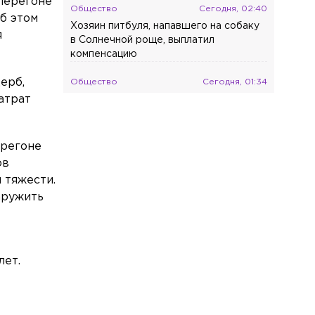
 перегоне
Общество
Сегодня, 02:40
б этом
Хозяин питбуля, напавшего на собаку
я
в Солнечной роще, выплатил
компенсацию
ерб,
Общество
Сегодня, 01:34
атрат
В России с осени изменятся билеты на
общественный транспорт
Общество
Сегодня, 00:51
ерегоне
Жители дома на
ов
Лабораторной улице пожаловались на
 тяжести.
кипяток в подвале
аружить
Общество
Вчера, 23:59
В клинике «Новамед» на
Васильевском острове разгорелся
лет.
спор из-за стоимости лечения
и
Экономика
Вчера, 22:50
Российского историка и писателя