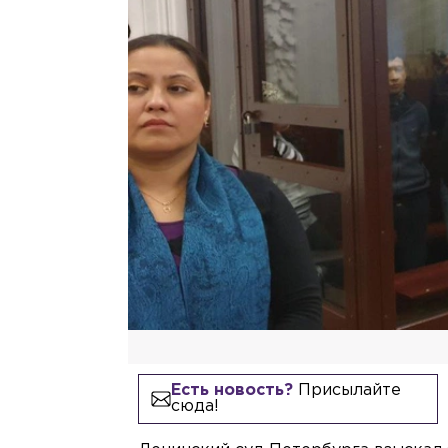
Есть новость?
Присылайте
сюда!