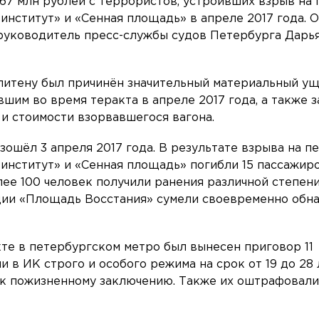
67 млн рублей с террористов, устроивших взрыв на
институт» и «Сенная площадь» в апреле 2017 года. О
 руководитель пресс-службы судов Петербурга Дарь
литену был причинён значительный материальный ущ
шим во время теракта в апреле 2017 года, а также з
и стоимости взорвавшегося вагона.
ошёл 3 апреля 2017 года. В результате взрыва на п
институт» и «Сенная площадь» погибли 15 пассажир
ее 100 человек получили ранения различной степени
ции «Площадь Восстания» сумели своевременно обн
кте в петербургском метро был вынесен приговор 11
 в ИК строго и особого режима на срок от 19 до 28 
 к пожизненному заключению. Также их оштрафовал