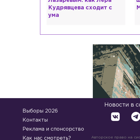
помощь: что
Лазаревым: как Лера
ш
 рассказали
Кудрявцева сходит с
М
ума
Новости в 
Выборы 2026
Контакты
Реклама и спонсорство
Авторское право на си
Как нас смотреть?