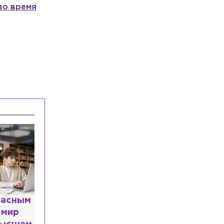
Кирпиченка арестовали в Израиле
во время
Общество
Вчера, 20:59
«Зенит» обыграл «Балтику» в матче
Кубка России
Происшествия
Вчера, 20:00
Отец пострадавших на Ново-Свирском
канале мальчиков рассказал об их
состоянии
расным
 мир