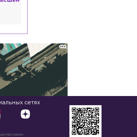
высшем
иальных сетях
ждународных