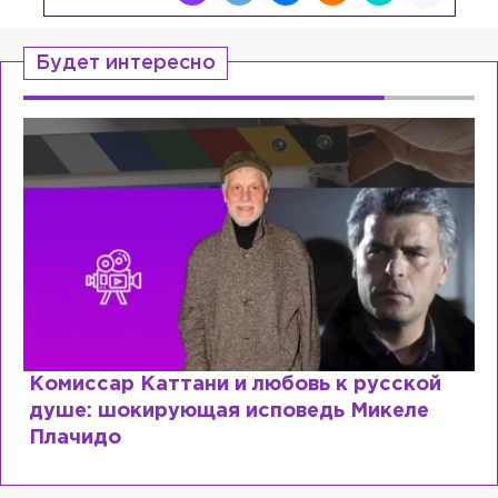
Будет интересно
ь к русской
Специалист с напрасным ди
дь Микеле
почему мир разочаровался 
образовании?