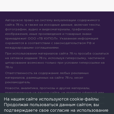
Авторское право на систему визуализации содержимого
сайта 78.ru, а также на исходные данные, включая тексты,
фотографии, аудио и видеоматериалы, графические
изображения, иные произведения и товарные знаки
принадлежит ООО «ТВ КУПОЛ». Указанная информация
охраняется в соответствии с законодательством РФ и
международными соглашениями.
При использовании материалов сайта 78.ru просьба ссылаться
на сетевое издание 78.ru, используя гиперссылку, частичное
цитирование возможно только при условии гиперссылки на
78.ru
Ответственность за содержание любых рекламных
материалов, размещенных на сайте 78.ru, несет
рекламодатель.
Новости, аналитика, прогнозы и другие материалы,
представленные на данном сайте, не являются офертой или
рекомендацией к покупке или продаже каких-либо активов.
На нашем сайте используются cookie-файлы.
Свидетельство о регистрации СМИ Эл № ФС77-71293 выдано
Продолжая пользоваться данным сайтом, вы
Роскомнадзором 17.10.2017
подтверждаете свое согласие на использование
Все права защищены © ООО «ТВ КУПОЛ»
2026
г.