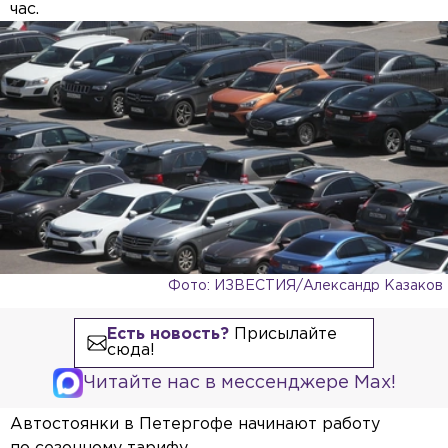
час.
Фото: ИЗВЕСТИЯ/Александр Казаков
Есть новость?
Присылайте
сюда!
Читайте нас в мессенджере Max!
Автостоянки в Петергофе начинают работу