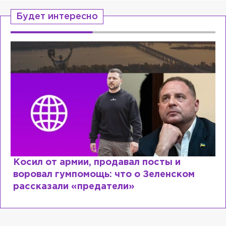
Будет интересно
Косил от армии, продавал посты и
воровал гумпомощь: что о Зеленском
рассказали «предатели»