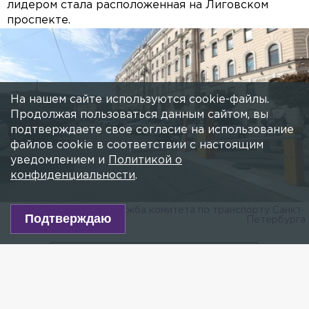
лидером стала расположенная на Лиговском
проспекте.
На нашем сайте используются cookie-файлы.
Продолжая пользоваться данным сайтом, вы
подтверждаете свое согласие на использование
файлов cookie в соответствии с настоящим
уведомлением и
Политикой о
конфиденциальности
.
Фото: пресс-служба комитета по транспорту Санкт-
Подтверждаю
Петербурга
Есть новость?
Присылайте
сюда!
Читайте нас в мессенджере Max!