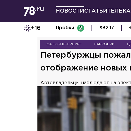
НОВОСТИ
СТАТЬИ
ТЕЛЕКА
+16
Пробки
2
$
82.17
САНКТ-ПЕТЕРБУРГ
ПАРКОВКИ
Д
Петербуржцы пожало
отображение новых ц
Автовладельцы наблюдают на электр