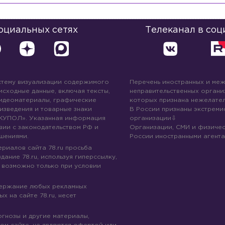
социальных сетях
Телеканал в соц
стему визуализации содержимого
Перечень иностранных и ме
 исходные данные, включая тексты,
неправительственных организ
идеоматериалы, графические
которых признана нежелател
изведения и товарные знаки
В России признаны экстреми
КУПОЛ». Указанная информация
организации
вии с законодательством РФ и
Организации, СМИ и физичес
шениями.
России иностранными агента
риалов сайта 78.ru просьба
дание 78.ru, используя гиперссылку,
 возможно только при условии
держание любых рекламных
х на сайте 78.ru, несет
огнозы и другие материалы,