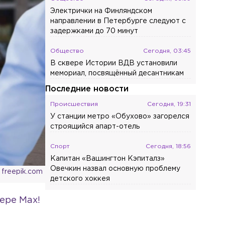
Электрички на Финляндском
направлении в Петербурге следуют с
задержками до 70 минут
Общество
Сегодня, 03:45
В сквере Истории ВДВ установили
мемориал, посвящённый десантникам
Последние новости
Происшествия
Сегодня, 19:31
У станции метро «Обухово» загорелся
строящийся апарт-отель
Спорт
Сегодня, 18:56
Капитан «Вашингтон Кэпиталз»
Овечкин назвал основную проблему
 freepik.com
детского хоккея
Происшествия
Сегодня, 18:36
ере Max!
На проспекте Королёва из
задымлённой многоэтажки