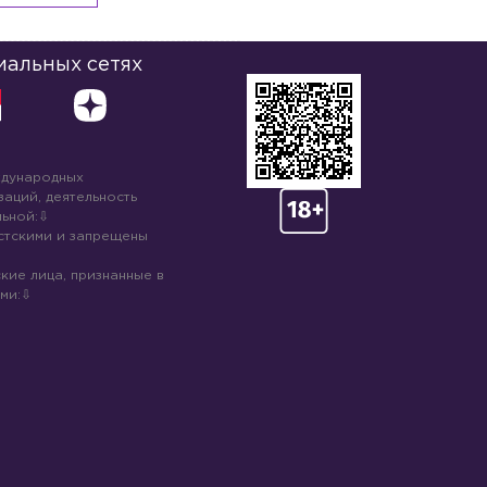
иальных сетях
ждународных
аций, деятельность
ьной:
стскими и запрещены
кие лица, признанные в
ми: