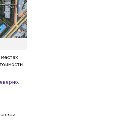
Общество
Сегодня, 16:29
Более 4 тыс. человек пришли на парад
физкультурников в Петербурге
Общество
Сегодня, 16:15
Россиянам объяснили, о каких
проблемах говорит тяга к зелёным
продуктам
 местах
Общество
Сегодня, 15:37
тоимости.
Неизвестный живодёр оставил
кошачью голову посреди СНТ в
еверно.
Лужском районе
ковки.