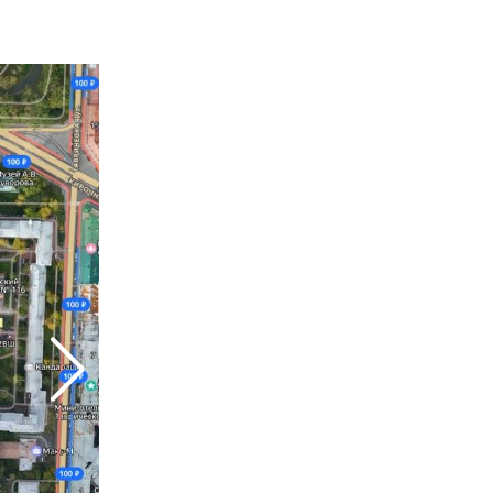
эвакуировали 42 человека
Общество
Сегодня, 18:31
«Могу и шубу розовую
купить»: Ёлка раскрыла своё
отношение к кризису среднего
возраста
Общество
Сегодня, 18:07
Не могли разъехаться: на
Невском проспекте повозка
столкнулась с «Газелью»
Спорт
Сегодня, 17:53
СКА подписал контракт с защитником
Николаем Кныжовым
Общество
Сегодня, 17:09
На Туристской улице спор на
парковке завершился применением
перцового баллончика