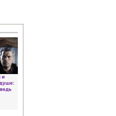
расным
 мир
высшем