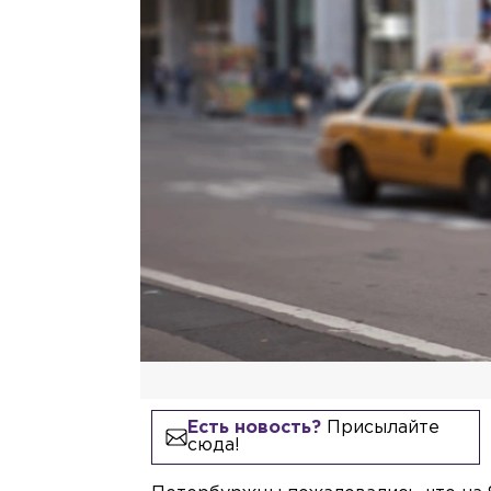
Есть новость?
Присылайте
сюда!