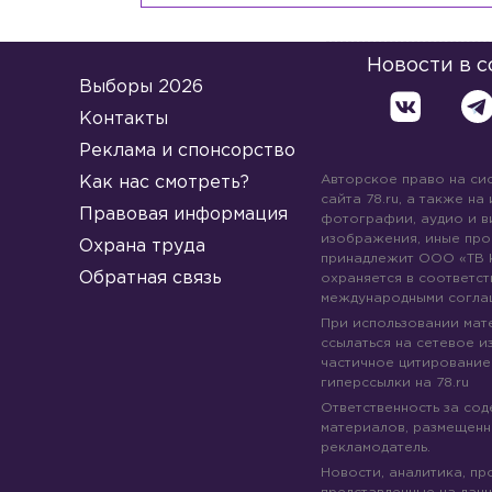
Новости в 
Выборы 2026
Контакты
Реклама и спонсорство
Авторское право на си
Как нас смотреть?
сайта 78.ru, а также на
Правовая информация
фотографии, аудио и в
изображения, иные про
Охрана труда
принадлежит ООО «ТВ 
Обратная связь
охраняется в соответст
международными согла
При использовании мате
ссылаться на сетевое из
частичное цитирование
гиперссылки на 78.ru
Ответственность за со
материалов, размещенны
рекламодатель.
Новости, аналитика, пр