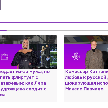
омиссар Каттани и
Специалист с нап
юбовь к русской душе:
дипломом: почему
окирующая исповедь
разочаровался в 
икеле Плачидо
образовании?