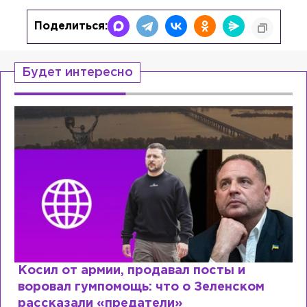
Поделиться:
Будет интересно
Косил от армии, продавал посты и
воровал гумпомощь: что о Зеленском
рассказали «предатели»