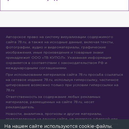
Авторское право на систему визуализации содержимого
сайта 78.ru, а также на исходные данные, включая тексты,
фотографии, аудио и видеоматериалы, графические
изображения, иные произведения и товарные знаки
принадлежит ООО «ТВ КУПОЛ». Указанная информация
охраняется в соответствии с законодательством РФ и
международными соглашениями.
При использовании материалов сайта 78.ru просьба ссылаться
на сетевое издание 78.ru, используя гиперссылку, частичное
цитирование возможно только при условии гиперссылки на
78.ru
Ответственность за содержание любых рекламных
материалов, размещенных на сайте 78.ru, несет
рекламодатель.
Новости, аналитика, прогнозы и другие материалы,
представленные на данном сайте, не являются офертой или
рекомендацией к покупке или продаже каких-либо активов.
На нашем сайте используются cookie-файлы.