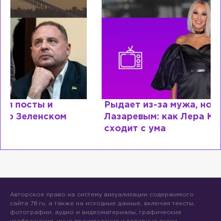
Рыдает из-за мужа, но опять флиртует с
Лазаревым: как Лера Кудрявцева
сходит с ума
Авторское право на систему визуализации содержимого
сайта 78.ru, а также на исходные данные, включая тексты,
фотографии, аудио и видеоматериалы, графические