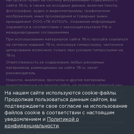
Авторское право на систему визуализации содержимого
сайта 78.ru, а также на исходные данные, включая тексты,
фотографии, аудио и видеоматериалы, графические
изображения, иные произведения и товарные знаки
принадлежит ООО «ТВ КУПОЛ». Указанная информация
охраняется в соответствии с законодательством РФ и
международными соглашениями.
При использовании материалов сайта 78.ru просьба ссылаться
на сетевое издание 78.ru, используя гиперссылку, частичное
цитирование возможно только при условии гиперссылки на
78.ru
Ответственность за содержание любых рекламных
материалов, размещенных на сайте 78.ru, несет
рекламодатель.
Новости, аналитика, прогнозы и другие материалы,
представленные на данном сайте, не являются офертой или
рекомендацией к покупке или продаже каких-либо активов.
На нашем сайте используются cookie-файлы.
Свидетельство о регистрации СМИ Эл № ФС77-71293 выдано
Продолжая пользоваться данным сайтом, вы
Роскомнадзором 17.10.2017
подтверждаете свое согласие на использование
Все права защищены © ООО «ТВ КУПОЛ»
2026
г.
файлов cookie в соответствии с настоящим
На 78.ru применяются рекомендательные технологии
уведомлением и
Политикой о
(информационные технологии предоставления информации
конфиденциальности
.
на основе сбора, систематизации и анализа сведений,
относящихся к предпочтениям пользователей сети