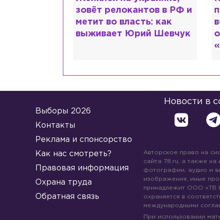
нтов в РФ и
продавал посты и
о
ть: как
воровал гумпомощь: что
Л
рий Шевчук
о Зеленском рассказали
К
«предатели»
у
Новости в 
Выборы 2026
Контакты
Реклама и спонсорство
Авторское право на си
Как нас смотреть?
сайта 78.ru, а также на
Правовая информация
фотографии, аудио и в
изображения, иные про
Охрана труда
принадлежит ООО «ТВ 
Обратная связь
охраняется в соответст
международными согла
При использовании мате