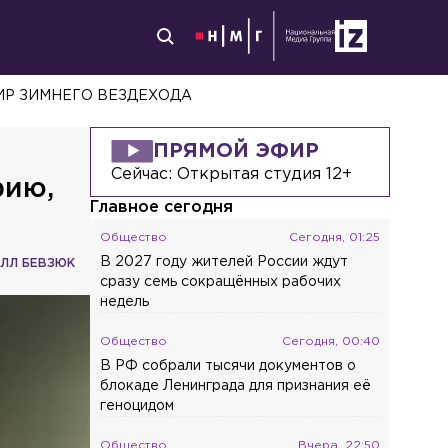
ИР ЗИМНЕГО ВЕЗДЕХОДА
ПРЯМОЙ ЭФИР
Сейчас:
Открытая студия 12+
фию,
Главное сегодня
Общество
Сегодня, 01:25
В 2027 году жителей России ждут
ЛЛ БЕВЗЮК
сразу семь сокращённых рабочих
недель
Общество
Сегодня, 00:40
В РФ собрали тысячи документов о
блокаде Ленинграда для признания её
геноцидом
Общество
Вчера, 22:50