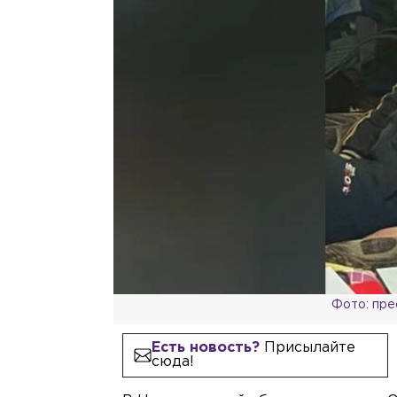
Фото: пре
Есть новость?
Присылайте
сюда!