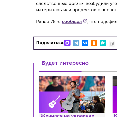
следственные органы возбудили угол
материалов или предметов с порно
Ранее 78.ru
сообщал
, что педофи
Поделиться:
Будет интересно
краинке,
Косил от армии,
Р