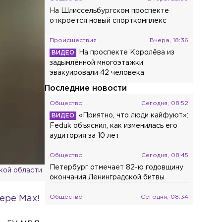
На Шлиссельбургском проспекте
откроется новый спорткомплекс
Происшествия
Вчера, 18:36
На проспекте Королёва из
задымлённой многоэтажки
эвакуировали 42 человека
Последние новости
Общество
Сегодня, 08:52
«Приятно, что люди кайфуют»:
Feduk объяснил, как изменилась его
аудитория за 10 лет
Общество
Сегодня, 08:45
Петербург отмечает 82-ю годовщину
кой области
окончания Ленинградской битвы
Общество
Сегодня, 08:34
ере Max!
Закладчика с «хорошим мальчиком»
задержали в Кировском районе