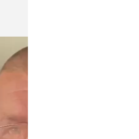
домашней рассадой
Экономика
Сегодня, 05:32
Маск отказался предоставить ВСУ
Starlink для ударов по целям в глубине
России
Экономика
Сегодня, 04:55
Глава Минобороны Финляндии
объяснил отказ передавать Украине
ракеты Patriot