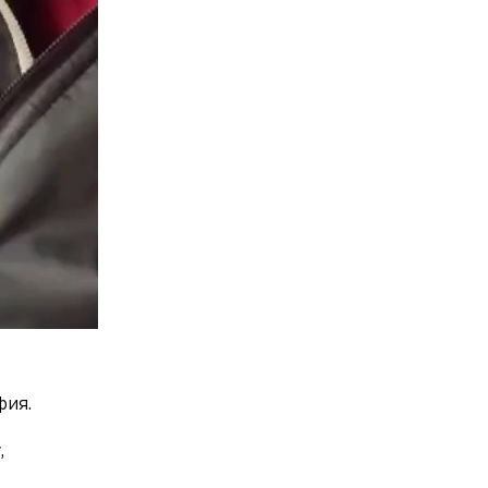
фия.
,