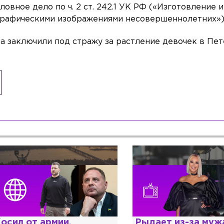
овное дело по ч. 2 ст. 242.1 УК РФ («Изготовление 
графическими изображениями несовершеннолетних»)
ла заключили под стражу за растление девочек в Пет
ыдает из-за мужа, но
Комиссар Каттани