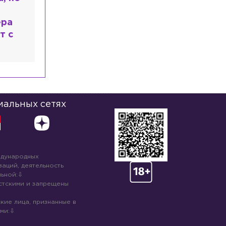
 душе:
ведь
иальных сетях
ждународных
аций, деятельность
ьной:
стскими и запрещены
кие лица, признанные в
ми: