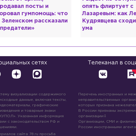
пять флиртует с
любовь к русской
азаревым: как Лера
шокирующая испо
удрявцева сходит с
Микеле Плачидо
ма
социальных сетях
Телеканал в соц
стему визуализации содержимого
Перечень иностранных и ме
 исходные данные, включая тексты,
неправительственных организ
идеоматериалы, графические
которых признана нежелател
изведения и товарные знаки
В России признаны экстреми
КУПОЛ». Указанная информация
организации
вии с законодательством РФ и
Организации, СМИ и физичес
шениями.
России иностранными агента
риалов сайта 78.ru просьба