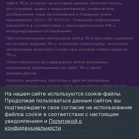
сайта 78.ru, а также на исходные данные, включая тексты,
фотографии, аудио и видеоматериалы, графические
изображения, иные произведения и товарные знаки
принадлежит ООО «ТВ КУПОЛ». Указанная информация
охраняется в соответствии с законодательством РФ и
международными соглашениями.
При использовании материалов сайта 78.ru просьба ссылаться
на сетевое издание 78.ru, используя гиперссылку, частичное
цитирование возможно только при условии гиперссылки на
78.ru
Ответственность за содержание любых рекламных
материалов, размещенных на сайте 78.ru, несет
рекламодатель.
Новости, аналитика, прогнозы и другие материалы,
представленные на данном сайте, не являются офертой или
рекомендацией к покупке или продаже каких-либо активов.
На нашем сайте используются cookie-файлы.
Свидетельство о регистрации СМИ Эл № ФС77-71293 выдано
Продолжая пользоваться данным сайтом, вы
Роскомнадзором 17.10.2017
подтверждаете свое согласие на использование
Все права защищены © ООО «ТВ КУПОЛ»
2026
г.
файлов cookie в соответствии с настоящим
На 78.ru применяются рекомендательные технологии
уведомлением и
Политикой о
(информационные технологии предоставления информации
конфиденциальности
.
на основе сбора, систематизации и анализа сведений,
относящихся к предпочтениям пользователей сети