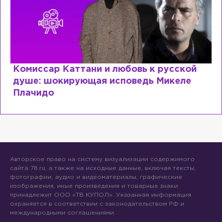
ь к русской
Специалист с напрасным ди
дь Микеле
почему мир разочаровался 
образовании?
Авторское право на систему визуализации содержимого
сайта 78.ru, а также на исходные данные, включая тексты,
фотографии, аудио и видеоматериалы, графические
изображения, иные произведения и товарные знаки
принадлежит ООО «ТВ КУПОЛ». Указанная информация
охраняется в соответствии с законодательством РФ и
международными соглашениями.