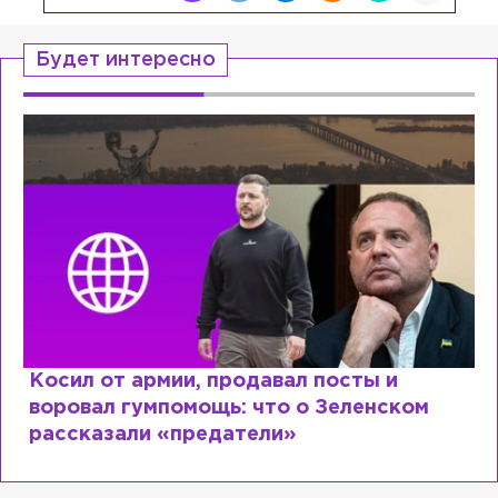
Будет интересно
Косил от армии, продавал посты и
воровал гумпомощь: что о Зеленском
рассказали «предатели»