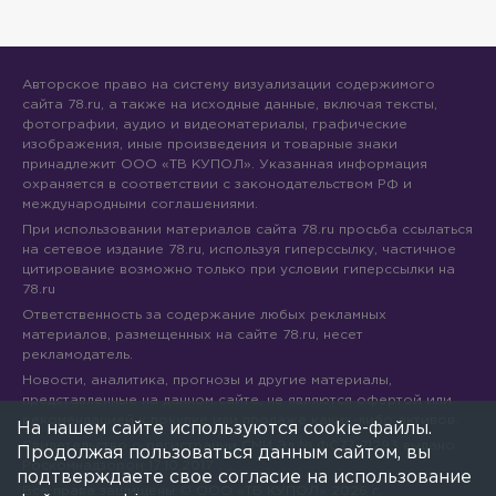
Авторское право на систему визуализации содержимого
сайта 78.ru, а также на исходные данные, включая тексты,
фотографии, аудио и видеоматериалы, графические
изображения, иные произведения и товарные знаки
принадлежит ООО «ТВ КУПОЛ». Указанная информация
охраняется в соответствии с законодательством РФ и
международными соглашениями.
При использовании материалов сайта 78.ru просьба ссылаться
на сетевое издание 78.ru, используя гиперссылку, частичное
цитирование возможно только при условии гиперссылки на
78.ru
Ответственность за содержание любых рекламных
материалов, размещенных на сайте 78.ru, несет
рекламодатель.
Новости, аналитика, прогнозы и другие материалы,
представленные на данном сайте, не являются офертой или
рекомендацией к покупке или продаже каких-либо активов.
На нашем сайте используются cookie-файлы.
Свидетельство о регистрации СМИ Эл № ФС77-71293 выдано
Продолжая пользоваться данным сайтом, вы
Роскомнадзором 17.10.2017
подтверждаете свое согласие на использование
Все права защищены © ООО «ТВ КУПОЛ»
2026
г.