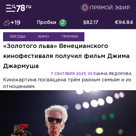
ПРЯМОЙ ЭФИР
+19
Пробки
2
$
82.17
€
94.84
ЗВЕЗДЫ
КИНО
ПРЕМИИ
«Золотого льва» Венецианского
кинофестиваля получил фильм Джима
Джармуша
7 СЕНТЯБРЯ 2025, 01:51
АННА ФЕДОРОВА
Кинокартина посвящена трём разным семьям и их
отношениям.