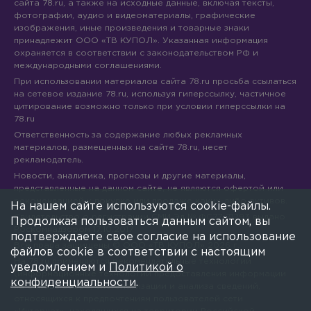
сайта 78.ru, а также на исходные данные, включая тексты,
фотографии, аудио и видеоматериалы, графические
изображения, иные произведения и товарные знаки
принадлежит ООО «ТВ КУПОЛ». Указанная информация
охраняется в соответствии с законодательством РФ и
международными соглашениями.
При использовании материалов сайта 78.ru просьба ссылаться
на сетевое издание 78.ru, используя гиперссылку, частичное
цитирование возможно только при условии гиперссылки на
78.ru
Ответственность за содержание любых рекламных
материалов, размещенных на сайте 78.ru, несет
рекламодатель.
Новости, аналитика, прогнозы и другие материалы,
представленные на данном сайте, не являются офертой или
рекомендацией к покупке или продаже каких-либо активов.
На нашем сайте используются cookie-файлы.
Свидетельство о регистрации СМИ Эл № ФС77-71293 выдано
Продолжая пользоваться данным сайтом, вы
Роскомнадзором 17.10.2017
подтверждаете свое согласие на использование
Все права защищены © ООО «ТВ КУПОЛ»
2026
г.
файлов cookie в соответствии с настоящим
На 78.ru применяются рекомендательные технологии
уведомлением и
Политикой о
(информационные технологии предоставления информации
конфиденциальности
.
на основе сбора, систематизации и анализа сведений,
относящихся к предпочтениям пользователей сети