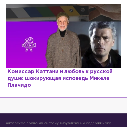
ттани и любовь к русской
Специалист с
ующая исповедь Микеле
почему мир р
образовании?
Авторское право на систему визуализации содержимого