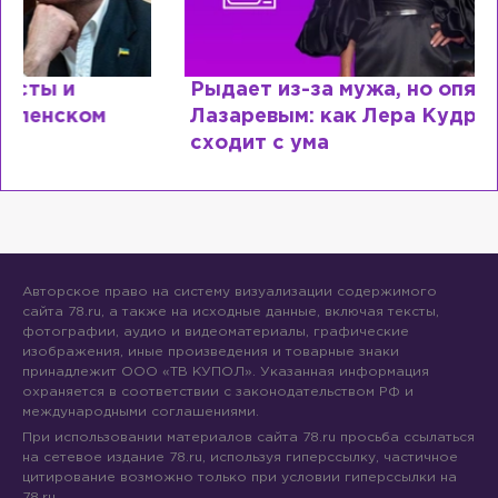
Рыдает из-за мужа, но опять флиртует с
Лазаревым: как Лера Кудрявцева
сходит с ума
Авторское право на систему визуализации содержимого
сайта 78.ru, а также на исходные данные, включая тексты,
фотографии, аудио и видеоматериалы, графические
изображения, иные произведения и товарные знаки
принадлежит ООО «ТВ КУПОЛ». Указанная информация
охраняется в соответствии с законодательством РФ и
международными соглашениями.
При использовании материалов сайта 78.ru просьба ссылаться
на сетевое издание 78.ru, используя гиперссылку, частичное
цитирование возможно только при условии гиперссылки на
78.ru