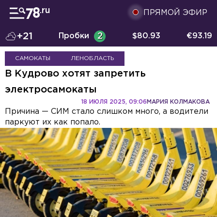
ПРЯМОЙ ЭФИР
+21
Пробки
2
$
80.93
€
93.19
САМОКАТЫ
ЛЕНОБЛАСТЬ
В Кудрово хотят запретить
электросамокаты
18 ИЮЛЯ 2025, 09:06
МАРИЯ КОЛМАКОВА
Причина — СИМ стало слишком много, а водители
паркуют их как попало.