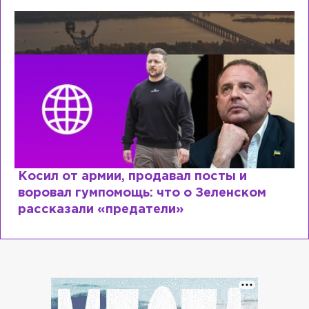
Косил от армии, продавал посты и
воровал гумпомощь: что о Зеленском
рассказали «предатели»