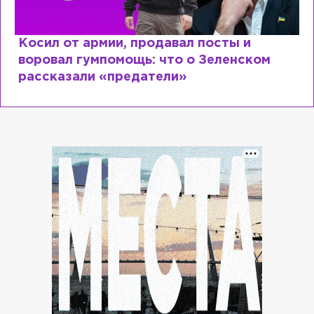
Рыдает из-за мужа, но опять флиртует с
Лазаревым: как Лера Кудрявцева
сходит с ума