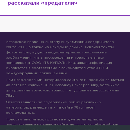
сходит с ума
Авторское право на систему визуализации содержимого
сайта 78.ru, а также на исходные данные, включая тексты,
фотографии, аудио и видеоматериалы, графические
изображения, иные произведения и товарные знаки
принадлежит ООО «ТВ КУПОЛ». Указанная информация
охраняется в соответствии с законодательством РФ и
международными соглашениями.
При использовании материалов сайта 78.ru просьба ссылаться
на сетевое издание 78.ru, используя гиперссылку, частичное
цитирование возможно только при условии гиперссылки на
78.ru
Ответственность за содержание любых рекламных
материалов, размещенных на сайте 78.ru, несет
рекламодатель.
Новости, аналитика, прогнозы и другие материалы,
представленные на данном сайте, не являются офертой или
рекомендацией к покупке или продаже каких-либо активов.