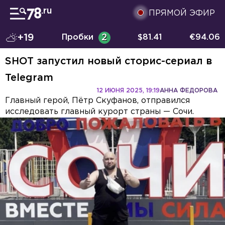
ПРЯМОЙ ЭФИР
+19
Пробки
2
$
81.41
€
94.06
SHOT запустил новый сторис-сериал в
Telegram
12 ИЮНЯ 2025, 19:19
АННА ФЕДОРОВА
Главный герой, Пётр Скуфанов, отправился
исследовать главный курорт страны — Сочи.