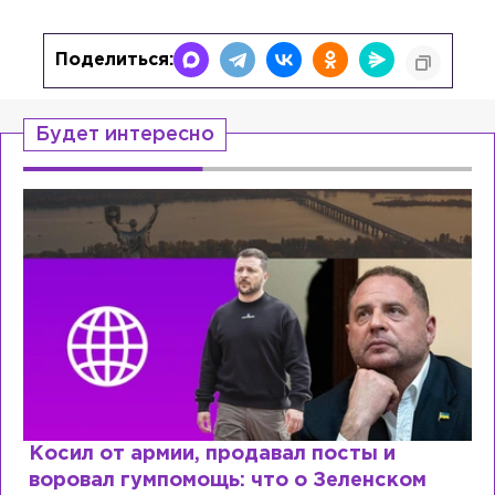
Поделиться:
Будет интересно
ты и
Рыдает из-за мужа, но опять ф
енском
Лазаревым: как Лера Кудрявце