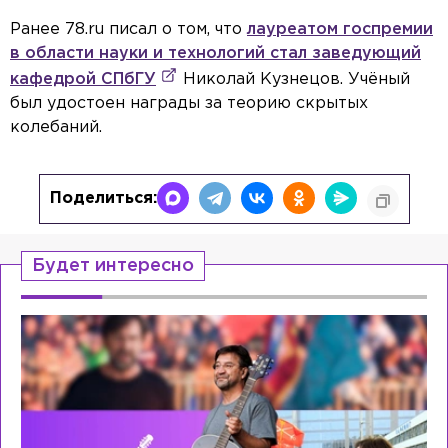
This is a modal window.
Beginning of dialog window. Escape will cancel and close the window.
Ранее 78.ru писал о том, что
лауреатом госпремии
Text
deo
Color
Opacity
в области науки и технологий стал заведующий
Text Background
Color
Opacity
кафедрой СПбГУ
Николай Кузнецов. Учёный
Caption Area Background
был удостоен награды за теорию скрытых
Color
Opacity
Font Size
колебаний.
Text Edge Style
Font Family
Поделиться:
Reset
Done
Close Modal Dialog
End of dialog window.
Будет интересно