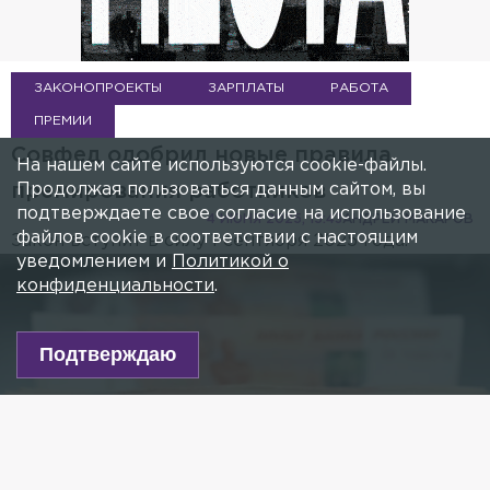
ЗАКОНОПРОЕКТЫ
ЗАРПЛАТЫ
РАБОТА
ПРЕМИИ
Совфед одобрил новые правила
На нашем сайте используются cookie-файлы.
Продолжая пользоваться данным сайтом, вы
премирования работников
подтверждаете свое согласие на использование
4 ИЮНЯ 2025, 15:43
АНДРЕЙ МАКАРОВ
файлов cookie в соответствии с настоящим
Закон вступит в силу 1 сентября 2025 года.
уведомлением и
Политикой о
конфиденциальности
.
Подтверждаю
Video Player is loading.
ay
This is a modal window.