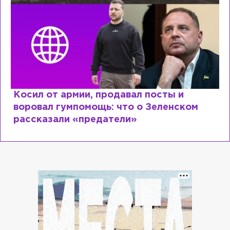
Рыдает из-за мужа, но опять флиртует с
Лазаревым: как Лера Кудрявцева
сходит с ума