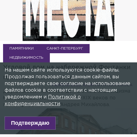
ПАМЯТНИКИ
САНКТ-ПЕТЕРБУРГ
НЕДВИЖИМОСТЬ
Угловой дом на набережной Фонтанки
На нашем сайте используются cookie-файлы.
Продолжая пользоваться данным сайтом, вы
признали памятником
подтверждаете свое согласие на использование
1 АПРЕЛЯ 2025, 10:29
МАРИЯ КОЛМАКОВА
файлов cookie в соответствии с настоящим
Двухэтажный каменный дом в стиле классицизма
уведомлением и
Политикой о
был возведён на рубеже XVIII–XIX веков по
конфиденциальности
.
проекту архитектора Андрея Михайлова.
Подтверждаю