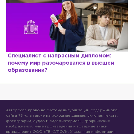
Специалист с напрасным дипломом:
почему мир разочаровался в высшем
образовании?
Авторское право на систему визуализации содержимого
сайта 78.ru, а также на исходные данные, включая тексты,
фотографии, аудио и видеоматериалы, графические
изображения, иные произведения и товарные знаки
принадлежит ООО «ТВ КУПОЛ». Указанная информация