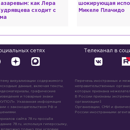
окирующая исповедь
разочаровался в 
икеле Плачидо
образовании?
социальных сетях
Телеканал в соц
стему визуализации содержимого
Перечень иностранных и ме
 исходные данные, включая тексты,
неправительственных организ
идеоматериалы, графические
которых признана нежелател
изведения и товарные знаки
В России признаны экстреми
КУПОЛ». Указанная информация
организации
вии с законодательством РФ и
Организации, СМИ и физичес
шениями.
России иностранными агента
риалов сайта 78.ru просьба
дание 78.ru, используя гиперссылку,
 возможно только при условии