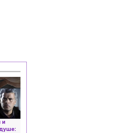
Культура
Сегодня, 06:44
Сегодня в Крематории на
Шафировском пройдёт прощание с
художником Николаем Марковым
Общество
Сегодня, 06:20
Прокуратура потребовала закрыть
пансионаты в Стрельне из-за плохих
условий содержания
Общество
Сегодня, 06:07
Росгвардейцы и ОМОН изъяли 72
единицы оружия в ходе рейда по двум
районам Петербурга
расным
 мир