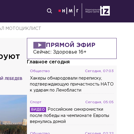
ДАЛ МОТОЦИКЛИСТ
ПРЯМОЙ ЭФИР
Сейчас:
Здоровье 16+
руют
Главное сегодня
Общество
Сегодня, 07:03
Хакеры обнародовали переписку,
ИЙ ЛЕБЕДЕВ
подтверждающую причастность НАТО
к ударам по Ленобласти
Спорт
Сегодня, 05:05
Российские синхронистки
после победы на чемпионате Европы
вернулись домой
Общество
Сегодня, 02:22