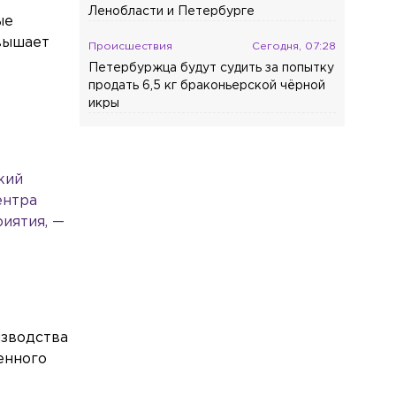
Ленобласти и Петербурге
ые
вышает
Происшествия
Сегодня, 07:28
Петербуржца будут судить за попытку
продать 6,5 кг браконьерской чёрной
икры
Общество
Сегодня, 07:18
В Ленобласти второй день идут поиски
9-летнего мальчика
кий
ентра
Общество
Сегодня, 07:16
иятия, —
Более 500 квартир для детей-сирот
отремонтировали в Петербурге за
шесть лет
Общество
Сегодня, 07:03
Хакеры обнародовали переписку,
изводства
подтверждающую причастность НАТО
енного
к ударам по Ленобласти