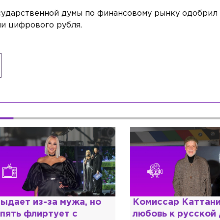
осударственной думы по финансовому рынку одобрил
и цифрового рубля.
омиссар Каттани и
Специалист с нап
юбовь к русской душе:
дипломом: почему