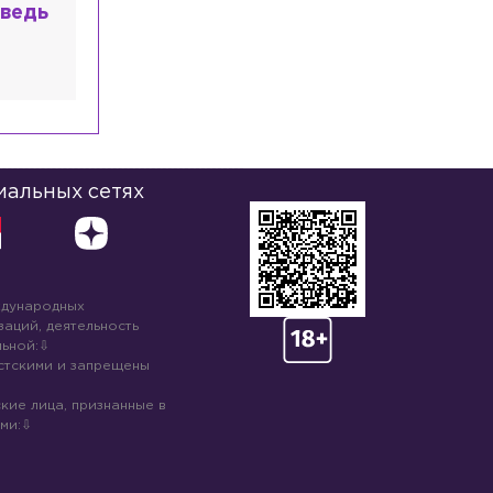
высшем
иальных сетях
ждународных
аций, деятельность
ьной:
стскими и запрещены
кие лица, признанные в
ми: