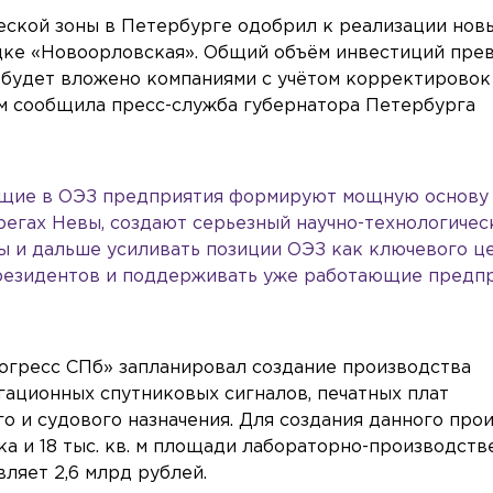
еской зоны в Петербурге одобрил к реализации нов
дке «Новоорловская». Общий объём инвестиций пре
. будет вложено компаниями с учётом корректировок
ом сообщила пресс-служба губернатора Петербурга
ющие в ОЭЗ предприятия формируют мощную основу
регах Невы, создают серьезный научно-технологичес
ы и дальше усиливать позиции ОЭЗ как ключевого ц
 резидентов и поддерживать уже работающие предпр
гресс СПб» запланировал создание производства
ационных спутниковых сигналов, печатных плат
о и судового назначения. Для создания данного про
тка и 18 тыс. кв. м площади лабораторно-производств
ляет 2,6 млрд рублей.