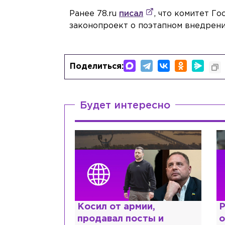
Ранее 78.ru
писал
, что комитет Г
законопроект о поэтапном внедрени
Поделиться:
Будет интересно
ии,
Рыдает из-за мужа, но
К
сты и
опять флиртует с
л