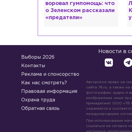
помощь: что
Лазаревым: как Лера
ш
 рассказали
Кудрявцева сходит с
М
ума
Новости в 
Выборы 2026
Контакты
Реклама и спонсорство
Авторское право на си
Как нас смотреть?
сайта 78.ru, а также на
Правовая информация
фотографии, аудио и в
изображения, иные про
Охрана труда
принадлежит ООО «ТВ 
Обратная связь
охраняется в соответст
международными согла
При использовании мате
ссылаться на сетевое из
частичное цитирование