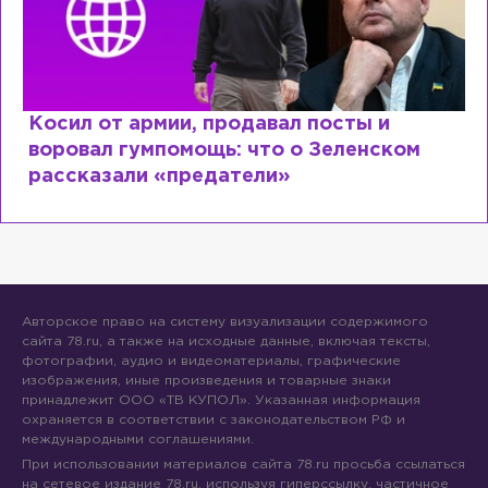
Рыдает из-за мужа, но опять флирту
ом
Лазаревым: как Лера Кудрявцева
сходит с ума
Авторское право на систему визуализации содержимого
сайта 78.ru, а также на исходные данные, включая тексты,
фотографии, аудио и видеоматериалы, графические
изображения, иные произведения и товарные знаки
принадлежит ООО «ТВ КУПОЛ». Указанная информация
охраняется в соответствии с законодательством РФ и
международными соглашениями.
При использовании материалов сайта 78.ru просьба ссылаться
на сетевое издание 78.ru, используя гиперссылку, частичное