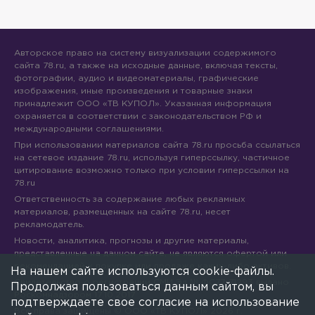
Авторское право на систему визуализации содержимого
сайта 78.ru, а также на исходные данные, включая тексты,
фотографии, аудио и видеоматериалы, графические
изображения, иные произведения и товарные знаки
принадлежит ООО «ТВ КУПОЛ». Указанная информация
охраняется в соответствии с законодательством РФ и
международными соглашениями.
При использовании материалов сайта 78.ru просьба ссылаться
на сетевое издание 78.ru, используя гиперссылку, частичное
цитирование возможно только при условии гиперссылки на
78.ru
Ответственность за содержание любых рекламных
материалов, размещенных на сайте 78.ru, несет
рекламодатель.
Новости, аналитика, прогнозы и другие материалы,
представленные на данном сайте, не являются офертой или
рекомендацией к покупке или продаже каких-либо активов.
На нашем сайте используются cookie-файлы.
Свидетельство о регистрации СМИ Эл № ФС77-71293 выдано
Продолжая пользоваться данным сайтом, вы
Роскомнадзором 17.10.2017
подтверждаете свое согласие на использование
Все права защищены © ООО «ТВ КУПОЛ»
2026
г.