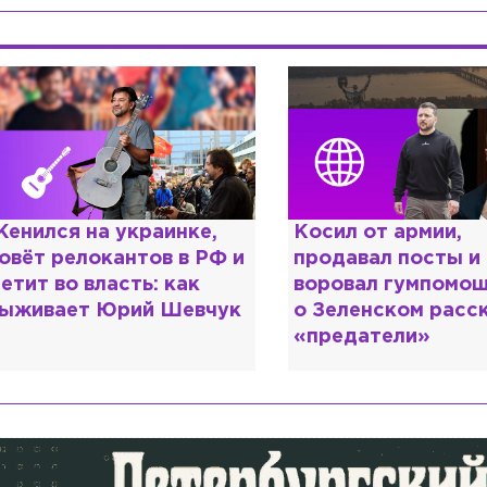
енился на украинке,
Косил от армии,
овёт релокантов в РФ и
продавал посты и
етит во власть: как
воровал гумпомощ
ыживает Юрий Шевчук
о Зеленском расс
«предатели»