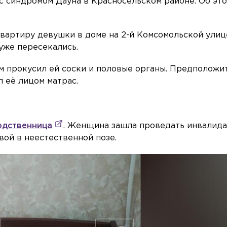
с синдромом Дауна в Красносельском районе. Об это
квартиру девушки в доме на 2-й Комсомольской улиц
 уже пересекались.
м прокусил ей соски и половые органы. Предположи
л её лицом матрас.
одственница
. Женщина зашла проведать инвалида
вой в неестественной позе.