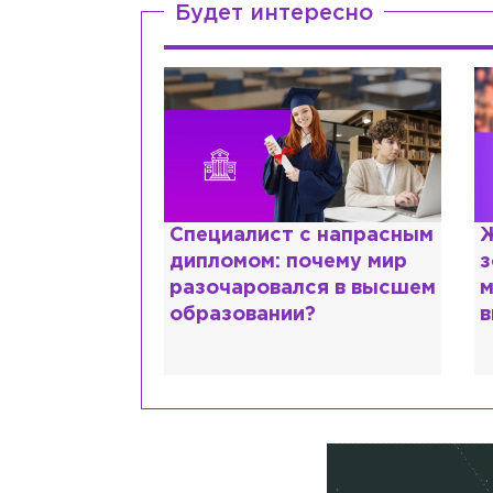
Будет интересно
ттани и
Специалист с напрасным
Ж
ской душе:
дипломом: почему мир
з
 исповедь
разочаровался в высшем
м
идо
образовании?
в