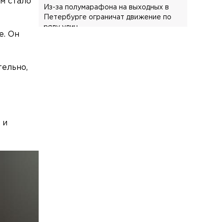
м стало
Из-за полумарафона на выходных в
Петербурге ограничат движение по
ряду улиц
е. Он
Происшествия
Сегодня, 08:41
Воровка ударила сотрудницу магазина
тельно,
отрезком арматуры в Шушарах
Экономика
Сегодня, 08:33
За продажу контрафактного табака в
Петербурге завели дело на
владельцев сети «круглосуток»
 и
Спорт
Сегодня, 08:24
Главный тренер «Зенита»
прокомментировал бойкот Соболева и
дал ему совет
Происшествия
Сегодня, 08:20
Полиция проводит проверку после
смертельного ДТП с тремя машинами