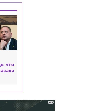
на КАД
Общество
Сегодня, 08:12
Рождение детей и сама жизнь стали
главными подарками для жителей
Петербурга
Экономика
Сегодня, 08:12
За месяц в Петербурге продали почти
полсотни новых автомобилей Volga
Культура
Сегодня, 07:58
Первый в России джазовый вуз может
ь: что
появиться в Петербурге или Москве
казали