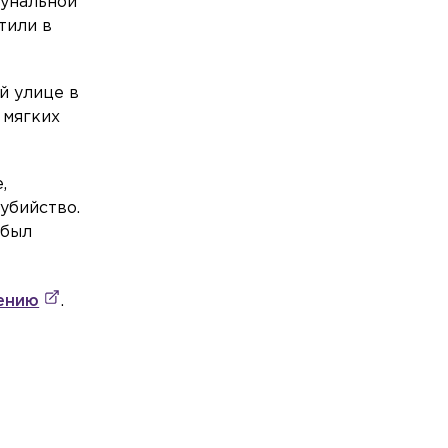
мунальной
Из-за полумарафона на выходных в
тили в
Петербурге ограничат движение по
ряду улиц
й улице в
Происшествия
Сегодня, 08:41
 мягких
Воровка ударила сотрудницу магазина
отрезком арматуры в Шушарах
Экономика
Сегодня, 08:33
,
За продажу контрафактного табака в
убийство.
Петербурге завели дело на
 был
владельцев сети «круглосуток»
Спорт
Сегодня, 08:24
ению
.
Главный тренер «Зенита»
прокомментировал бойкот Соболева и
дал ему совет
Происшествия
Сегодня, 08:20
Полиция проводит проверку после
смертельного ДТП с тремя машинами