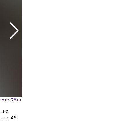
на КАД
Общество
Сегодня, 08:12
Рождение детей и сама жизнь стали
главными подарками для жителей
Петербурга
Экономика
Сегодня, 08:12
За месяц в Петербурге продали почти
полсотни новых автомобилей Volga
Культура
Сегодня, 07:58
Первый в России джазовый вуз может
появиться в Петербурге или Москве
Фото: 78.ru
ы на
га, 45-