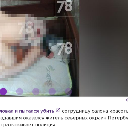
ловал и пытался убить
сотрудницу салона красот
адавшим оказался житель северных окраин Петербур
о разыскивает полиция.