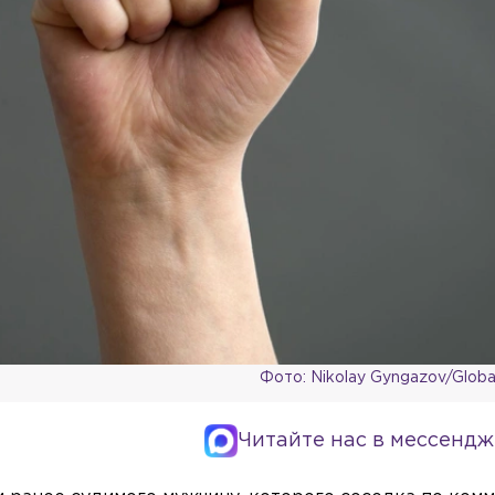
Фото: Nikolay Gyngazov/Globa
Читайте нас в мессендж