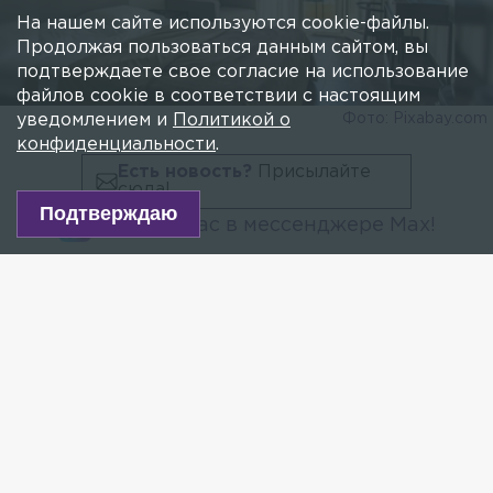
На нашем сайте используются cookie-файлы.
Продолжая пользоваться данным сайтом, вы
подтверждаете свое согласие на использование
файлов cookie в соответствии с настоящим
Фото: Pixabay.com
уведомлением и
Политикой о
конфиденциальности
.
Есть новость?
Присылайте
сюда!
Подтверждаю
Читайте нас в мессенджере Max!
Среднюю загрузку отелей в Петербурге в дни
международного экономического форума оценили
в 75– 80%. При этом в тех гостиницах, где
разместятся официальные делегации, показатель
достигает 100%.
— По данным ассоциации гостиниц, на время
ПМЭФ в отелях, где размещаются