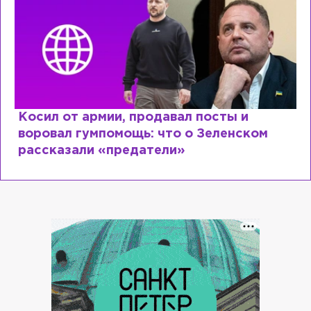
Косил от армии, продавал посты и
воровал гумпомощь: что о Зеленском
рассказали «предатели»