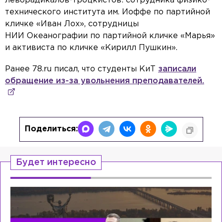
леворадикалов-троцкистов: сотрудника физико-
технического института им. Иоффе по партийной
кличке «Иван Лох», сотрудницы
НИИ Океанографии по партийной кличке «Марья»
и активиста по кличке «Кирилл Пушкин».
Ранее 78.ru писал, что студенты КиТ
записали
обращение из-за увольнения преподавателей.
Поделиться:
Будет интересно