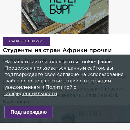
САНКТ-ПЕТЕРБУРГ
Студенты из стран Африки прочли
стихи Пушкина в рамках памятной
На нашем сайте используются cookie-файлы.
Продолжая пользоваться данным сайтом, вы
литературной акции
подтверждаете свое согласие на использование
10 ФЕВРАЛЯ 2025, 10:29
АРИНА СТОЛКОВА
файлов cookie в соответствии с настоящим
На месте дуэли поэта собрались не только
уведомлением и
Политикой о
поклонники творчества «солнца русской поэзии»,
конфиденциальности
.
но и курсанты Военной академии связи им. С.М.
Будённого.
Подтверждаю