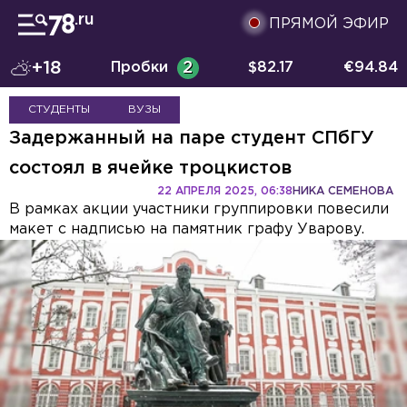
ПРЯМОЙ ЭФИР
+18
Пробки
2
$
82.17
€
94.84
СТУДЕНТЫ
ВУЗЫ
Задержанный на паре студент СПбГУ
состоял в ячейке троцкистов
22 АПРЕЛЯ 2025, 06:38
НИКА СЕМЕНОВА
В рамках акции участники группировки повесили
макет с надписью на памятник графу Уварову.