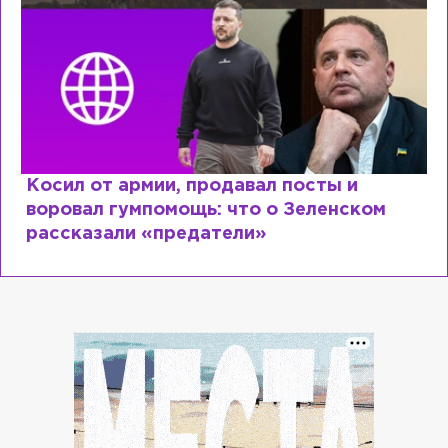
Рыдает из-за мужа, но опять флиртует с
Лазаревым: как Лера Кудрявцева
сходит с ума