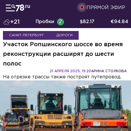
ПРЯМОЙ ЭФИР
+21
Пробки
2
$
82.17
€
94.84
САНКТ-ПЕТЕРБУРГ
ДОРОГИ
Участок Ропшинского шоссе во время
реконструкции расширят до шести
полос
21 АПРЕЛЯ 2025, 19:20
АРИНА СТОЛКОВА
На отрезке трассы также построят путепровод.