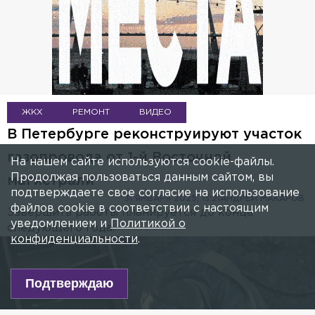
ЖКХ
РЕМОНТ
ВИДЕО
В Петербурге реконструируют участок
газопровода от 1-й Восточной
На нашем сайте используются cookie-файлы.
Продолжая пользоваться данным сайтом, вы
магистрали
подтверждаете свое согласие на использование
31 ЯНВАРЯ 2025, 13:21
АНДРЕЙ МАКАРОВ
файлов cookie в соответствии с настоящим
Завершить работы планируется до конца
уведомлением и
Политикой о
следующего года.
конфиденциальности
.
Подтверждаю