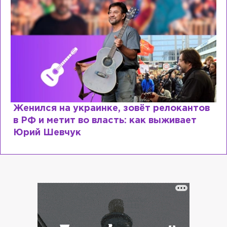
Женился на украинке, зовёт релокантов
в РФ и метит во власть: как выживает
Юрий Шевчук