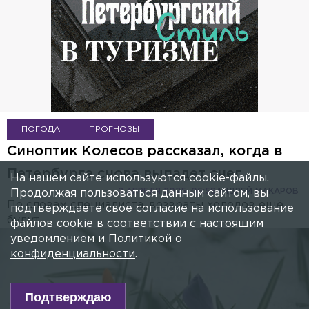
ПОГОДА
ПРОГНОЗЫ
Синоптик Колесов рассказал, когда в
Петербурге снова выпадет снег
На нашем сайте используются cookie-файлы.
2 АПРЕЛЯ 2025, 06:59
АНДРЕЙ МАКАРОВ
Продолжая пользоваться данным сайтом, вы
По словам специалиста, возвраты холодов ещё
подтверждаете свое согласие на использование
будут.
файлов cookie в соответствии с настоящим
уведомлением и
Политикой о
конфиденциальности
.
Подтверждаю