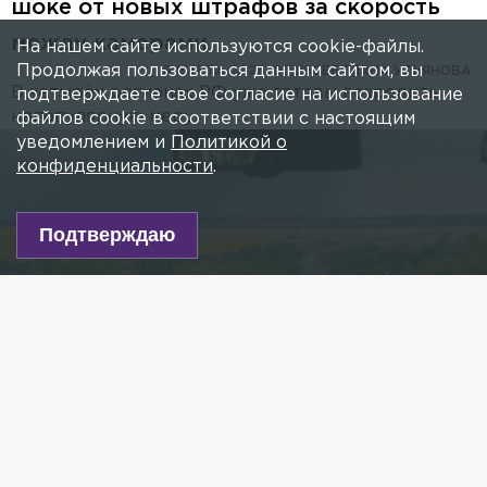
шоке от новых штрафов за скорость
между камерами
На нашем сайте используются cookie-файлы.
Продолжая пользоваться данным сайтом, вы
8 МАРТА 2025, 05:26
СВЕТЛАНА УЛЬЯНОВА
В четырёх регионах РФ уже готовы возродить
подтверждаете свое согласие на использование
непопулярную меру.
файлов cookie в соответствии с настоящим
уведомлением и
Политикой о
конфиденциальности
.
Подтверждаю
Фото: Svetlana Vozmilova/globallookpress.com
Есть новость?
Присылайте