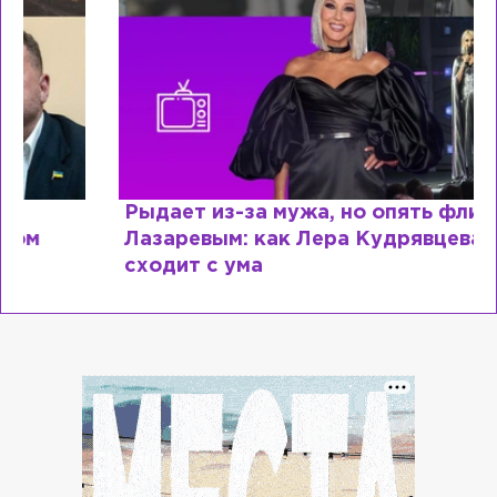
Рыдает из-за мужа, но опять флиртует с
Лазаревым: как Лера Кудрявцева
сходит с ума