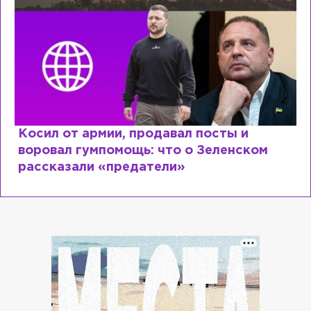
Рыдает из-за мужа, но опять флиртует с
Лазаревым: как Лера Кудрявцева
сходит с ума