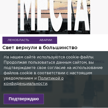
ЛЕНОБЛАСТЬ
АВАРИИ
Свет вернули в большинство
населённых пунктов Ленобласти
На нашем сайте используются cookie-файлы.
4 ФЕВРАЛЯ 2025, 06:39
РЕГИНА МАРИНЕЦ
Продолжая пользоваться данным сайтом, вы
Электричества до сих пор нет всего в двух
подтверждаете свое согласие на использование
поселениях.
файлов cookie в соответствии с настоящим
уведомлением и
Политикой о
конфиденциальности
.
Подтверждаю